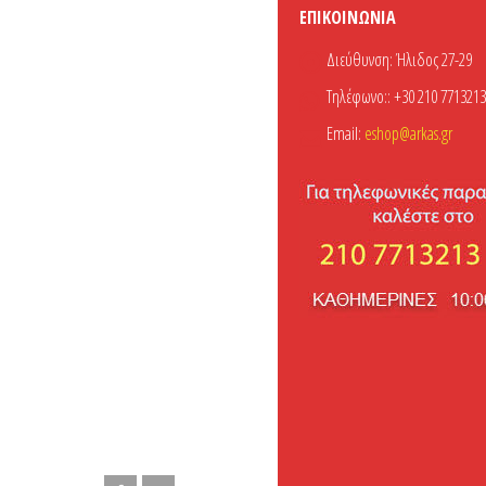
ΕΠΙΚΟΙΝΩΝΊΑ
Διεύθυνση:
Ήλιδος 27-29
Τηλέφωνο::
+30 210 7713213
Email:
eshop@arkas.gr