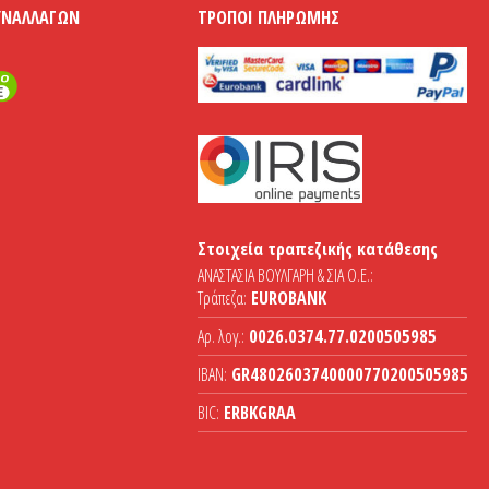
ΥΝΑΛΛΑΓΏΝ
ΤΡΌΠΟΙ ΠΛΗΡΩΜΉΣ
Στοιχεία τραπεζικής κατάθεσης
ΑΝΑΣΤΑΣΙΑ ΒΟΥΛΓΑΡΗ & ΣΙΑ Ο.Ε.:
Τράπεζα:
EUROBANK
Αρ. λογ.:
0026.0374.77.0200505985
IBAN:
GR4802603740000770200505985
BIC:
ERBKGRAA