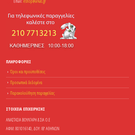
Email:
eshop@arkas.gr
ΠΛΗΡΟΦΟΡΊΕΣ
Όροι και προϋποθέσεις
Προσωπικά δεδομένα
Παρακολούθηση παραγγελίας
ΣΤΟΙΧΕΊΑ ΕΠΙΧΕΊΡΗΣΗΣ
ΑΝΑΣΤΑΣΙΑ ΒΟΥΛΓΑΡΗ & ΣΙΑ Ο.Ε
ΑΦΜ: 801016140, ΔΟΥ: ΙΒ' ΑΘΗΝΩΝ