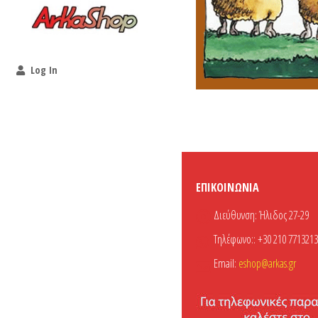
Log In
ΕΠΙΚΟΙΝΩΝΊΑ
Διεύθυνση:
Ήλιδος 27-29
Τηλέφωνο::
+30 210 7713213
Email:
eshop@arkas.gr