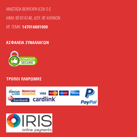
ΑΝΑΣΤΑΣΙΑ ΒΟΥΛΓΑΡΗ & ΣΙΑ Ο.Ε
ΑΦΜ: 801016140, ΔΟΥ: ΙΒ' ΑΘΗΝΩΝ
ΑΡ. ΓΕΜΗ:
147016601000
ΑΣΦΆΛΕΙΑ ΣΥΝΑΛΛΑΓΏΝ
ΤΡΌΠΟΙ ΠΛΗΡΩΜΉΣ