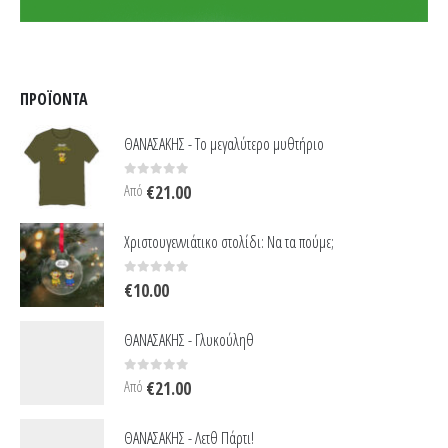
ΠΡΟΪΌΝΤΑ
ΘΑΝΑΣΑΚΗΣ - Το μεγαλύτερο μυθτήριο
0
out of 5
Από
€
21.00
Χριστουγεννιάτικο στολίδι: Να τα πούμε;
0
out of 5
€
10.00
ΘΑΝΑΣΑΚΗΣ - Γλυκούληθ
0
out of 5
Από
€
21.00
ΘΑΝΑΣΑΚΗΣ - Λετθ Πάρτι!