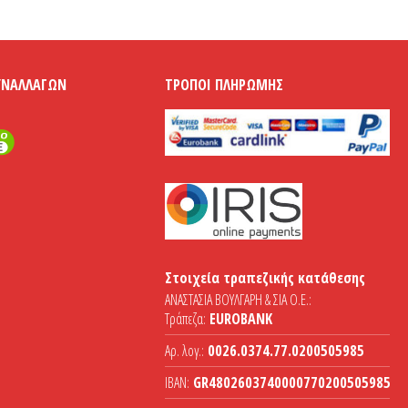
ΥΝΑΛΛΑΓΏΝ
ΤΡΌΠΟΙ ΠΛΗΡΩΜΉΣ
Στοιχεία τραπεζικής κατάθεσης
ΑΝΑΣΤΑΣΙΑ ΒΟΥΛΓΑΡΗ & ΣΙΑ Ο.Ε.:
Τράπεζα:
EUROBANK
Αρ. λογ.:
0026.0374.77.0200505985
IBAN:
GR4802603740000770200505985