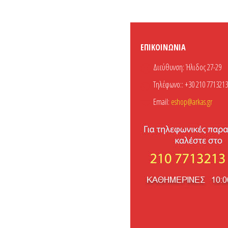
ΕΠΙΚΟΙΝΩΝΊΑ
Διεύθυνση:
Ήλιδος 27-29
Τηλέφωνο::
+30 210 7713213
Email:
eshop@arkas.gr