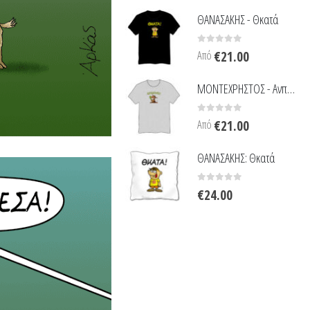
ΘΑΝΑΣΑΚΗΣ - Θκατά
0
out of 5
Από
€
21.00
ΜΟΝΤΕΧΡΗΣΤΟΣ - Ανπαικταμπλ
0
out of 5
Από
€
21.00
ΘΑΝΑΣΑΚΗΣ: Θκατά
0
out of 5
€
24.00