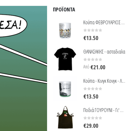
ΠΡΟΪΌΝΤΑ
Κούπα ΦΕΒΡΟΥΑΡΙΟΣ - Χαζοβιόλες - Λευκή
0
out of 5
€
13.50
ΘΑΝΑΣΑΚΗΣ - ασταδιαλα
0
out of 5
Από
€
21.00
Κούπα - Κινγκ Κονγκ - Λευκή
0
out of 5
€
13.50
Ποδιά ΓΟΥΡΟΥΝΙ - Γι' αυτό παχαίνω
0
out of 5
€
29.00