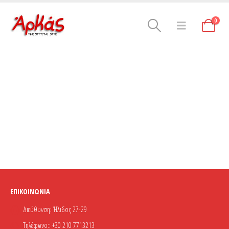
0
ΕΠΙΚΟΙΝΩΝΊΑ
Διεύθυνση:
Ήλιδος 27-29
Τηλέφωνο::
+30 210 7713213