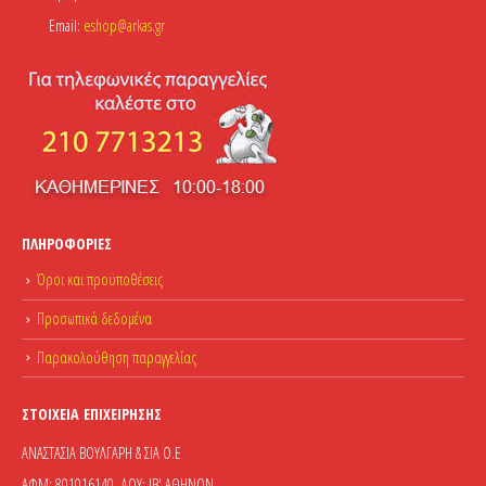
Email:
eshop@arkas.gr
ΠΛΗΡΟΦΟΡΊΕΣ
Όροι και προϋποθέσεις
Προσωπικά δεδομένα
Παρακολούθηση παραγγελίας
ΣΤΟΙΧΕΊΑ ΕΠΙΧΕΊΡΗΣΗΣ
ΑΝΑΣΤΑΣΙΑ ΒΟΥΛΓΑΡΗ & ΣΙΑ Ο.Ε
ΑΦΜ: 801016140, ΔΟΥ: ΙΒ' ΑΘΗΝΩΝ