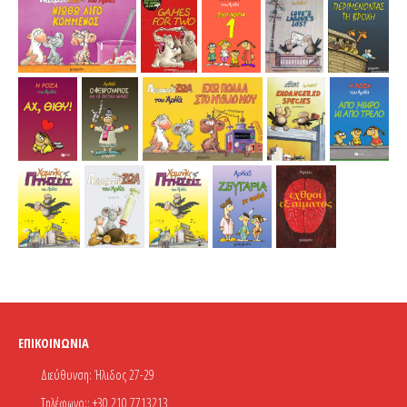
ΕΠΙΚΟΙΝΩΝΊΑ
Διεύθυνση:
Ήλιδος 27-29
Τηλέφωνο::
+30 210 7713213