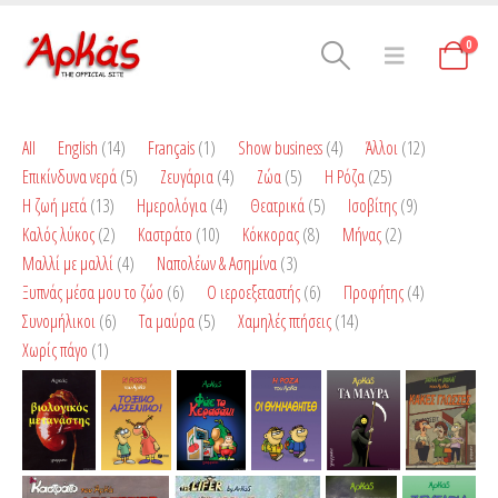
0
All
English
(14)
Français
(1)
Show business
(4)
Άλλοι
(12)
Επικίνδυνα νερά
(5)
Ζευγάρια
(4)
Ζώα
(5)
Η Ρόζα
(25)
Η ζωή μετά
(13)
Ημερολόγια
(4)
Θεατρικά
(5)
Ισοβίτης
(9)
Καλός λύκος
(2)
Καστράτο
(10)
Κόκκορας
(8)
Μήνας
(2)
Μαλλί με μαλλί
(4)
Ναπολέων & Ασημίνα
(3)
Ξυπνάς μέσα μου το ζώο
(6)
Ο ιεροεξεταστής
(6)
Προφήτης
(4)
Συνομήλικοι
(6)
Τα μαύρα
(5)
Χαμηλές πτήσεις
(14)
Χωρίς πάγο
(1)