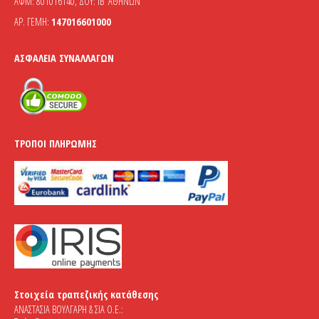
ΑΦΜ: 801016140, ΔΟΥ: ΙΒ' ΑΘΗΝΩΝ
ΑΡ. ΓΕΜΗ:
147016601000
ΑΣΦΆΛΕΙΑ ΣΥΝΑΛΛΑΓΏΝ
ΤΡΌΠΟΙ ΠΛΗΡΩΜΉΣ
Στοιχεία τραπεζικής κατάθεσης
ΑΝΑΣΤΑΣΙΑ ΒΟΥΛΓΑΡΗ & ΣΙΑ Ο.Ε.: