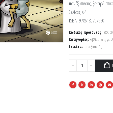
πανέξυπνους, ξεκαρδιστικο
Σελίδες: 64
ISBN: 9786180707960
Κωδικός προϊόντος:
ΒΟΟ00
Κατηγορίες:
Βιβλία
,
Ιδέες για
Ετικέτα:
Ιεροεξεταστής