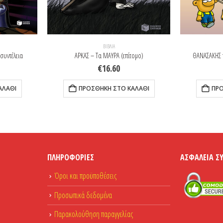
ΒΙΒΛΊΑ
 συντέλεια
ΑΡΚΑΣ – Τα ΜΑΥΡΑ (επίτομο)
ΘΑΝΑΣΑΚΗΣ τ
€
16.60
ΑΛΆΘΙ
ΠΡΟΣΘΉΚΗ ΣΤΟ ΚΑΛΆΘΙ
ΠΡΟ
ΠΛΗΡΟΦΟΡΊΕΣ
ΑΣΦΆΛΕΙΑ Σ
Όροι και προϋποθέσεις
Προσωπικά δεδομένα
Παρακολούθηση παραγγελίας