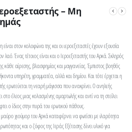
ιεροεξεταστής – Μη
 ημάς
 είναι στον κολοφώνα της και οι ιεροεξεταστές έχουν εξουσία
ν λαό. Ένας τέτοιος είναι και ο Ιεροεξεταστής του Αρκά. Σκληρός
της κάθε αίρεσης, βλασφημίας και μαγγανείας. Έμπιστος βοηθός
κοντα υπηρέτη, γραμματέα, αλλά και δημίου. Και τότε έρχεται η
ής ερωτεύεται τη νεαρή μάγισσα που ανακρίνει. Ο ανηλεής
ι στο έλεος μιας κολασμένης αμαρτωλής και αντί να τη στείλει
φτει ο ίδιος στην πυρά του ερωτικού πάθους.
Το μαύρο χιούμορ του Αρκά καταφέρνει να φωτίσει με ιλαρότητα
ρωπότητας και ο ζόφος της Ιεράς Εξέτασης δίνει υλικό για