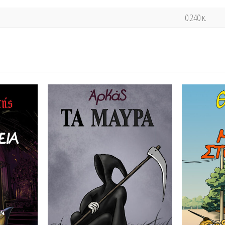
0.240 κ.