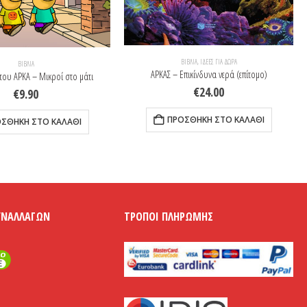
ΒΙΒΛΊΑ
,
ΙΔΈΕΣ ΓΙΑ ΔΩΡΑ
ΒΙΒΛΊΑ
ΑΡΚΑΣ – Επικίνδυνα νερά (επίτομο)
ου ΑΡΚΑ – Μικροί στο μάτι
€
24.00
€
9.90
ΠΡΟΣΘΉΚΗ ΣΤΟ ΚΑΛΆΘΙ
ΣΘΉΚΗ ΣΤΟ ΚΑΛΆΘΙ
ΥΝΑΛΛΑΓΏΝ
ΤΡΌΠΟΙ ΠΛΗΡΩΜΉΣ