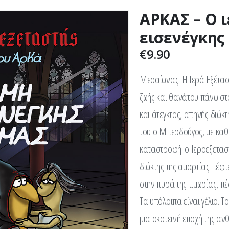
ΑΡΚΑΣ – Ο 
εισενέγκης
€
9.90
Μεσαίωνας. Η Ιερά Εξέταση
ζωής και θανάτου πάνω στο
και άτεγκτος, απηνής διώκ
του ο Μπερδούγος, με καθή
καταστροφή: ο Ιεροεξεταστ
διώκτης της αμαρτίας πέφτε
στην πυρά της τιμωρίας, πέ
Τα υπόλοιπα είναι γέλιο. 
μια σκοτεινή εποχή της ανθ