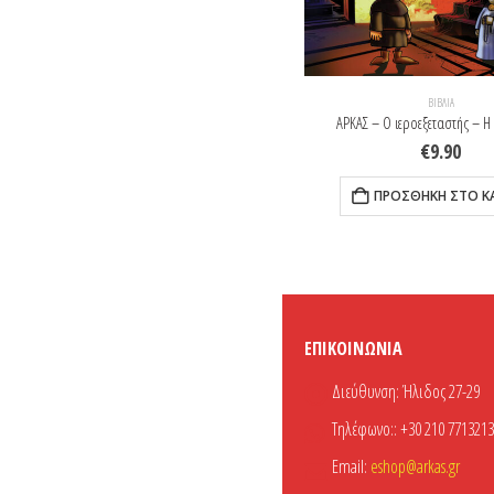
ΒΙΒΛΊΑ
ΒΙΒΛΊΑ
ΑΡΚΑΣ – Ο ιεροεξεταστής – Ο Μαύρος Θάνατος
ΑΡΚΑΣ – Ο ιεροεξεταστής – Η
€
9.90
€
9.90
ΠΡΟΣΘΉΚΗ ΣΤΟ ΚΑΛΆΘΙ
ΠΡΟΣΘΉΚΗ ΣΤΟ Κ
ΕΠΙΚΟΙΝΩΝΊΑ
Διεύθυνση:
Ήλιδος 27-29
Τηλέφωνο::
+30 210 7713213
Email:
eshop@arkas.gr