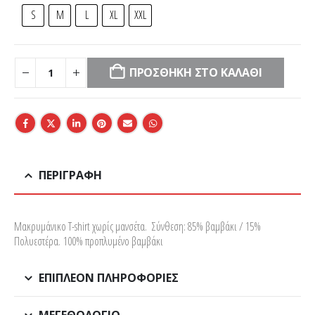
S
M
L
XL
XXL
ΠΡΟΣΘΉΚΗ ΣΤΟ ΚΑΛΆΘΙ
ΠΕΡΙΓΡΑΦΉ
Μακρυμάνικο T-shirt χωρίς μανσέτα. Σύνθεση: 85% βαμβάκι / 15%
Πολυεστέρα. 100% προπλυμένο βαμβάκι
ΕΠΙΠΛΈΟΝ ΠΛΗΡΟΦΟΡΊΕΣ
ΜΕΓΕΘΟΛΌΓΙΟ