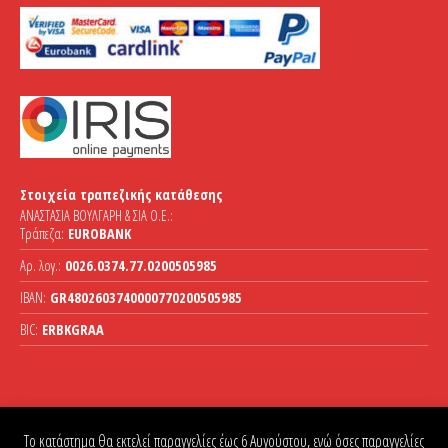
Στοιχεία τραπεζικής κατάθεσης
ΑΝΑΣΤΑΣΙΑ ΒΟΥΛΓΑΡΗ & ΣΙΑ Ο.Ε.:
Τράπεζα:
EUROBANK
Αρ. λογ.:
0026.0374.77.0200505985
IBAN:
GR4802603740000770200505985
BIC:
ERBKGRAA
Το κατάστημα θα εκτελεί παραγγελίες έως 6 Αυγούστου, ενώ όσες παραγγελίες