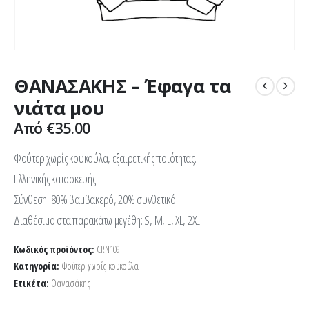
ΘΑΝΑΣΑΚΗΣ – Έφαγα τα
νιάτα μου
Από
€
35.00
Φούτερ χωρίς κουκούλα, εξαιρετικής ποιότητας.
Ελληνικής κατασκευής.
Σύνθεση: 80% βαμβακερό, 20% συνθετικό.
Διαθέσιμο στα παρακάτω μεγέθη: S, M, L, XL, 2XL
Κωδικός προϊόντος:
CRN109
Κατηγορία:
Φούτερ χωρίς κουκούλα
Ετικέτα:
Θανασάκης