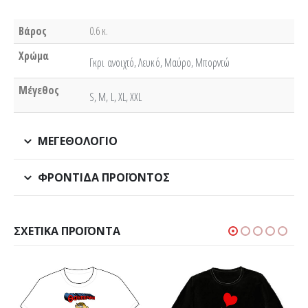
Βάρος
0.6 κ.
Χρώμα
Γκρι ανοιχτό, Λευκό, Μαύρο, Μπορντώ
Μέγεθος
S, M, L, XL, XXL
ΜΕΓΕΘΟΛΌΓΙΟ
ΦΡΟΝΤΊΔΑ ΠΡΟΪΌΝΤΟΣ
ΣΧΕΤΙΚΆ ΠΡΟΪΌΝΤΑ