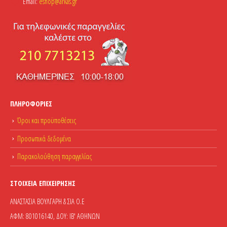
Email:
eshop@arkas.gr
ΠΛΗΡΟΦΟΡΊΕΣ
Όροι και προϋποθέσεις
Προσωπικά δεδομένα
Παρακολούθηση παραγγελίας
ΣΤΟΙΧΕΊΑ ΕΠΙΧΕΊΡΗΣΗΣ
ΑΝΑΣΤΑΣΙΑ ΒΟΥΛΓΑΡΗ & ΣΙΑ Ο.Ε
ΑΦΜ: 801016140, ΔΟΥ: ΙΒ' ΑΘΗΝΩΝ