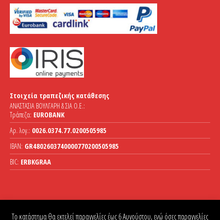
Στοιχεία τραπεζικής κατάθεσης
ΑΝΑΣΤΑΣΙΑ ΒΟΥΛΓΑΡΗ & ΣΙΑ Ο.Ε.:
Τράπεζα:
EUROBANK
Αρ. λογ.:
0026.0374.77.0200505985
IBAN:
GR4802603740000770200505985
BIC:
ERBKGRAA
Το κατάστημα θα εκτελεί παραγγελίες έως 6 Αυγούστου, ενώ όσες παραγγελίες