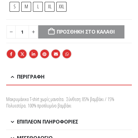
S
M
L
XL
XXL
ΠΡΟΣΘΉΚΗ ΣΤΟ ΚΑΛΆΘΙ
ΠΕΡΙΓΡΑΦΉ
Μακρυμάνικο T-shirt χωρίς μανσέτα. Σύνθεση: 85% βαμβάκι / 15%
Πολυεστέρα. 100% προπλυμένο βαμβάκι
ΕΠΙΠΛΈΟΝ ΠΛΗΡΟΦΟΡΊΕΣ
ΜΕΓΕΘΟΛΌΓΙΟ