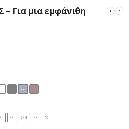
– Για μια εμφάνιθη
XL
XXL
XXXL
4XL
5XL