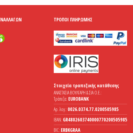
ΥΝΑΛΛΑΓΏΝ
ΤΡΌΠΟΙ ΠΛΗΡΩΜΉΣ
Στοιχεία τραπεζικής κατάθεσης
ΑΝΑΣΤΑΣΙΑ ΒΟΥΛΓΑΡΗ & ΣΙΑ Ο.Ε.:
Τράπεζα:
EUROBANK
Αρ. λογ.:
0026.0374.77.0200505985
IBAN:
GR4802603740000770200505985
BIC:
ERBKGRAA