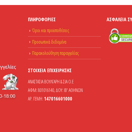
ΠΛΗΡΟΦΟΡΊΕΣ
ΑΣΦΆΛΕΙΑ Σ
Όροι και προϋποθέσεις
Προσωπικά δεδομένα
Παρακολούθηση παραγγελίας
ΣΤΟΙΧΕΊΑ ΕΠΙΧΕΊΡΗΣΗΣ
ΑΝΑΣΤΑΣΙΑ ΒΟΥΛΓΑΡΗ & ΣΙΑ Ο.Ε
ΑΦΜ: 801016140, ΔΟΥ: ΙΒ' ΑΘΗΝΩΝ
ΑΡ. ΓΕΜΗ:
147016601000