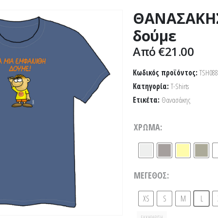
ΘΑΝΑΣΑΚΗΣ 
δούμε
Από
€
21.00
Κωδικός προϊόντος:
TSH088
Κατηγορία:
T-Shirts
Ετικέτα:
Θανασάκης
ΧΡΏΜΑ
ΜΈΓΕΘΟΣ
XS
S
M
L
ΕΚΚΑΘΆΡΙΣΗ