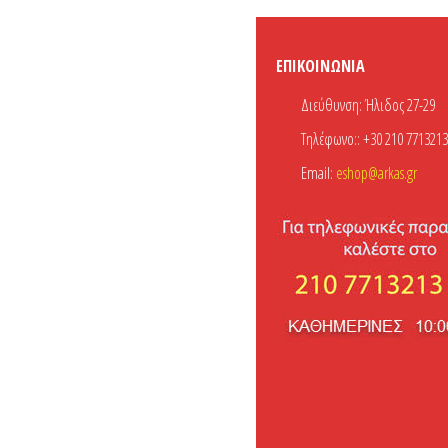
ΕΠΙΚΟΙΝΩΝΊΑ
Διεύθυνση:
Ήλιδος 27-29
Τηλέφωνο::
+30 210 7713213
Email:
eshop@arkas.gr