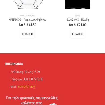
ΦΟΎΤΕΡ ΜΕ ΚΟΥΚΟΎΛΑ
T-SHIRTS
ΘΑΝΑΣΑΚΗΣ – Για μια εμφάνιθη δούμε
ΘΑΝΑΣΑΚΗΣ – Πώρωθη
Από
€
41.50
Από
€
21.00
Αυτό το προϊόν έχει πολλαπλές παραλλαγές. Οι επιλογές μπορούν να επιλεγούν στη σελίδα του προϊόντος
Αυτό το προϊόν έχει πολλαπλές παραλλαγές. Οι επιλογές μπορούν να επιλεγούν στη σελίδα του προϊόντος
ΕΠΙΛΟΓΉ
ΕΠΙΛΟΓΉ
ΕΠΙΚΟΙΝΩΝΊΑ
Διεύθυνση:
Ήλιδος 27-29
Τηλέφωνο::
+30 210 7713213
Email:
eshop@arkas.gr