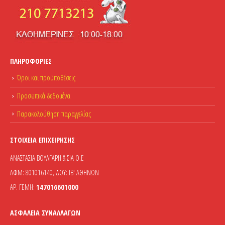
ΠΛΗΡΟΦΟΡΊΕΣ
Όροι και προϋποθέσεις
Προσωπικά δεδομένα
Παρακολούθηση παραγγελίας
ΣΤΟΙΧΕΊΑ ΕΠΙΧΕΊΡΗΣΗΣ
ΑΝΑΣΤΑΣΙΑ ΒΟΥΛΓΑΡΗ & ΣΙΑ Ο.Ε
ΑΦΜ: 801016140, ΔΟΥ: ΙΒ' ΑΘΗΝΩΝ
ΑΡ. ΓΕΜΗ:
147016601000
ΑΣΦΆΛΕΙΑ ΣΥΝΑΛΛΑΓΏΝ