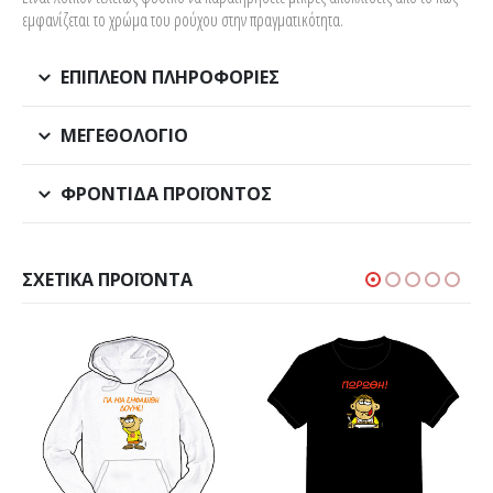
εμφανίζεται το χρώμα του ρούχου στην πραγματικότητα.
ΕΠΙΠΛΈΟΝ ΠΛΗΡΟΦΟΡΊΕΣ
ΜΕΓΕΘΟΛΌΓΙΟ
ΦΡΟΝΤΊΔΑ ΠΡΟΪΌΝΤΟΣ
ΣΧΕΤΙΚΆ ΠΡΟΪΌΝΤΑ