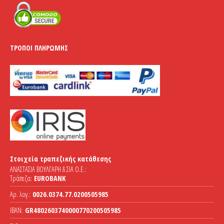
ΤΡΌΠΟΙ ΠΛΗΡΩΜΉΣ
Στοιχεία τραπεζικής κατάθεσης
ΑΝΑΣΤΑΣΙΑ ΒΟΥΛΓΑΡΗ & ΣΙΑ Ο.Ε.:
Τράπεζα:
EUROBANK
Αρ. λογ.:
0026.0374.77.0200505985
IBAN:
GR4802603740000770200505985