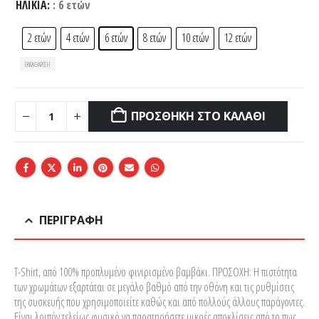
ΗΛΙΚΊΑ
: 6 ετών
2 ετών
4 ετών
6 ετών
8 ετών
10 ετών
12 ετών
ΕΚΚΑΘΆΡΙΣΗ
ΠΡΟΣΘΉΚΗ ΣΤΟ ΚΑΛΆΘΙ
ΠΕΡΙΓΡΑΦΉ
T-Shirt, από 100% προπλυμένο φινιρισμένο βαμβάκι. ΠΡΟΣΟΧΗ: Η πιστότητα
των χρωμάτων εξαρτάται σε μεγάλο βαθμό από την οθόνη και τις ρυθμίσεις
της συσκευής που χρησιμοποιείτε καθώς και από πολλούς άλλους παράγοντες.
Είναι λοιπόν τελείως φυσικό να παρατηρήσετε μικρές αποκλίσεις από το πως