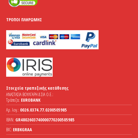
ΤΡΌΠΟΙ ΠΛΗΡΩΜΉΣ
Στοιχεία τραπεζικής κατάθεσης
ΑΝΑΣΤΑΣΙΑ ΒΟΥΛΓΑΡΗ & ΣΙΑ Ο.Ε.:
Τράπεζα:
EUROBANK
Αρ. λογ.:
0026.0374.77.0200505985
IBAN:
GR4802603740000770200505985
BIC:
ERBKGRAA