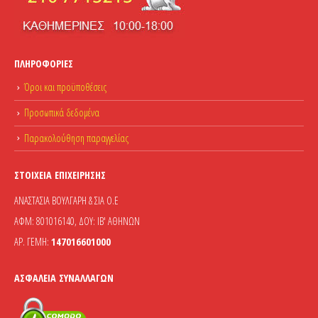
ΠΛΗΡΟΦΟΡΊΕΣ
Όροι και προϋποθέσεις
Προσωπικά δεδομένα
Παρακολούθηση παραγγελίας
ΣΤΟΙΧΕΊΑ ΕΠΙΧΕΊΡΗΣΗΣ
ΑΝΑΣΤΑΣΙΑ ΒΟΥΛΓΑΡΗ & ΣΙΑ Ο.Ε
ΑΦΜ: 801016140, ΔΟΥ: ΙΒ' ΑΘΗΝΩΝ
ΑΡ. ΓΕΜΗ:
147016601000
ΑΣΦΆΛΕΙΑ ΣΥΝΑΛΛΑΓΏΝ