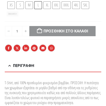
XS
S
M
L
XL
XXL
XXXL
4XL
5XL
ΕΚΚΑΘΆΡΙΣΗ
ΠΡΟΣΘΉΚΗ ΣΤΟ ΚΑΛΆΘΙ
ΠΕΡΙΓΡΑΦΉ
T-Shirt, από 100% προπλυμένο φινιρισμένο βαμβάκι. ΠΡΟΣΟΧΗ: Η πιστότητα
των χρωμάτων εξαρτάται σε μεγάλο βαθμό από την οθόνη και τις ρυθμίσεις
της συσκευής που χρησιμοποιείτε καθώς και από πολλούς άλλους παράγοντες.
Είναι λοιπόν τελείως φυσικό να παρατηρήσετε μικρές αποκλίσεις από το πως
εμφανίζεται το χρώμα του ρούχου στην πραγματικότητα.