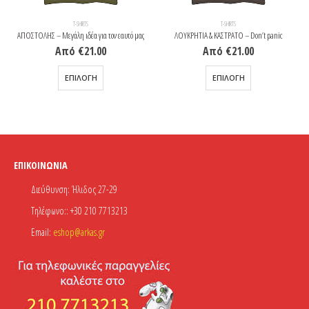
T-SHIRTS
T-SHIRTS
ΑΠΟΣΤΟΛΗΣ – Μεγάλη ιδέα για τον εαυτό μας
ΛΟΥΚΡΗΤΙΑ & ΚΑΣΤΡΑΤΟ – Don’t panic
Από
€
21.00
Από
€
21.00
Αυτό το προϊόν έχει πολλαπλές παραλλαγές. Οι επιλογές μπορούν να επιλεγούν στη σελίδα του προϊόντος
Αυτό το προϊόν έχει πολλαπλές παραλλαγές. Οι επιλογές μπορούν να επιλεγούν στη σελίδα του προϊόντος
ΕΠΙΛΟΓΉ
ΕΠΙΛΟΓΉ
ΕΠΙΚΟΙΝΩΝΊΑ
Διεύθυνση:
Ήλιδος 27-29
Τηλέφωνο::
+30 210 7713213
Email:
eshop@arkas.gr