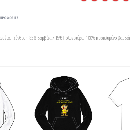
ΛΗΡΟΦΟΡΊΕΣ
μανσέτα. Σύνθεση: 85% βαμβάκι / 15% Πολυεστέρα. 100% προπλυμένο βαμβά