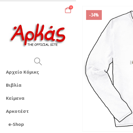
0
-34%
Αρχείο Κόμικς
Βιβλία
Κείμενα
Αρκοτέστ
e-Shop