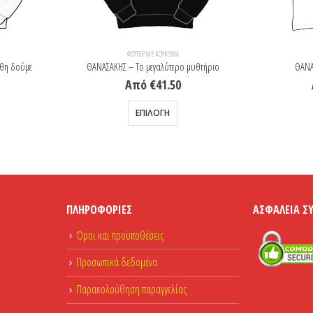
ΦΟΎΤΕΡ ΜΕ ΚΟΥΚΟΎΛΑ
ιθη δούμε
ΘΑΝΑΣΑΚΗΣ – Το μεγαλύτερο μυθτήριο
ΘΑΝΑ
Από
€
41.50
λαπλές παραλλαγές. Οι επιλογές μπορούν να επιλεγούν στη σελίδα του προϊόντος
Αυτό το προϊόν έχει πολλαπλές παραλλαγές. Οι επιλογές μπορούν να επιλεγούν στη σελίδα του προϊόντος
ΕΠΙΛΟΓΉ
ΠΛΗΡΟΦΟΡΊΕΣ
ΑΣΦΆΛΕΙΑ Σ
Όροι και προϋποθέσεις
Προσωπικά δεδομένα
Παρακολούθηση παραγγελίας