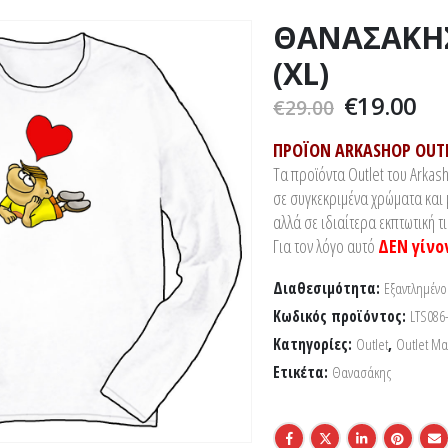
ΘΑΝΑΣΑΚΗΣ 
(XL)
Original
Η
€
19.00
€
29.00
price
τρ
was:
τι
ΠΡΟΪΟΝ ARKASHOP OUTL
€29.00.
είν
Τα προϊόντα Outlet του Arkash
€1
σε συγκεκριμένα χρώματα και
αλλά σε ιδιαίτερα εκπτωτική τι
Για τον λόγο αυτό
ΔΕΝ γίνο
Διαθεσιμότητα:
Εξαντλημένο
Κωδικός προϊόντος:
LTS086
Κατηγορίες:
Outlet
,
Outlet Μ
Ετικέτα:
Θανασάκης