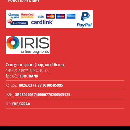
ΤΡΌΠΟΙ ΠΛΗΡΩΜΉΣ
Στοιχεία τραπεζικής κατάθεσης
ΑΝΑΣΤΑΣΙΑ ΒΟΥΛΓΑΡΗ & ΣΙΑ Ο.Ε.:
Τράπεζα:
EUROBANK
Αρ. λογ.:
0026.0374.77.0200505985
IBAN:
GR4802603740000770200505985
BIC:
ERBKGRAA