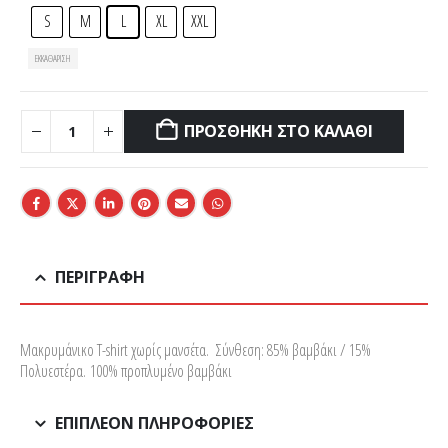
S
M
L
XL
XXL
ΕΚΚΑΘΆΡΙΣΗ
ΠΡΟΣΘΉΚΗ ΣΤΟ ΚΑΛΆΘΙ
ΠΕΡΙΓΡΑΦΉ
Μακρυμάνικο T-shirt χωρίς μανσέτα. Σύνθεση: 85% βαμβάκι / 15%
Πολυεστέρα. 100% προπλυμένο βαμβάκι
ΕΠΙΠΛΈΟΝ ΠΛΗΡΟΦΟΡΊΕΣ