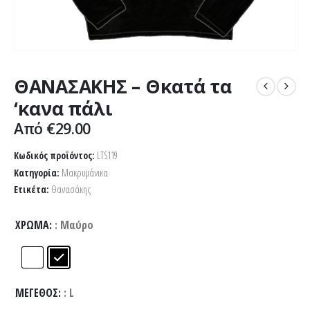
ΘΑΝΑΣΑΚΗΣ – Θκατά τα
‘κανα πάλι
Από
€
29.00
Κωδικός προϊόντος:
LTS119
Κατηγορία:
Μακρυμάνικα
Ετικέτα:
Θανασάκης
ΧΡΏΜΑ
: Μαύρο
ΜΈΓΕΘΟΣ
: L