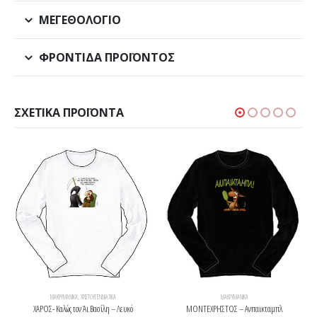
ΜΕΓΕΘΟΛΌΓΙΟ
ΦΡΟΝΤΊΔΑ ΠΡΟΪΌΝΤΟΣ
ΣΧΕΤΙΚΆ ΠΡΟΪΌΝΤΑ
ΜΑΚΡΥΜΆΝΙΚΑ
,
ΧΡΙΣΤΟΥΓΕΝΝΙΆΤΙΚΑ
ΜΑΚΡΥΜΆΝΙΚΑ
ΧΑΡΟΣ- Καλώς τον Άι Βασίλη – Λευκό
ΜΟΝΤΕΧΡΗΣΤΟΣ – Ανπαικταμπλ