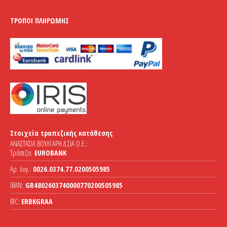
ΤΡΌΠΟΙ ΠΛΗΡΩΜΉΣ
Στοιχεία τραπεζικής κατάθεσης
ΑΝΑΣΤΑΣΙΑ ΒΟΥΛΓΑΡΗ & ΣΙΑ Ο.Ε.:
Τράπεζα:
EUROBANK
Αρ. λογ.:
0026.0374.77.0200505985
IBAN:
GR4802603740000770200505985
BIC:
ERBKGRAA