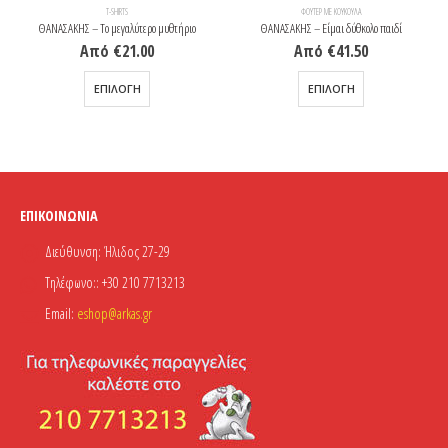
T-SHIRTS
ΦΟΎΤΕΡ ΜΕ ΚΟΥΚΟΎΛΑ
ΘΑΝΑΣΑΚΗΣ – Το μεγαλύτερο μυθτήριο
ΘΑΝΑΣΑΚΗΣ – Είμαι δύθκολο παιδί
Από
€
21.00
Από
€
41.50
Αυτό το προϊόν έχει πολλαπλές παραλλαγές. Οι επιλογές μπορούν να επιλεγούν στη σελίδα του προϊόντος
Αυτό το προϊόν έχει πολλαπλές παραλλαγές. Οι επιλογές μπορούν να επιλεγούν στη σελίδα του προϊόντος
ΕΠΙΛΟΓΉ
ΕΠΙΛΟΓΉ
ΕΠΙΚΟΙΝΩΝΊΑ
Διεύθυνση:
Ήλιδος 27-29
Τηλέφωνο::
+30 210 7713213
Email:
eshop@arkas.gr