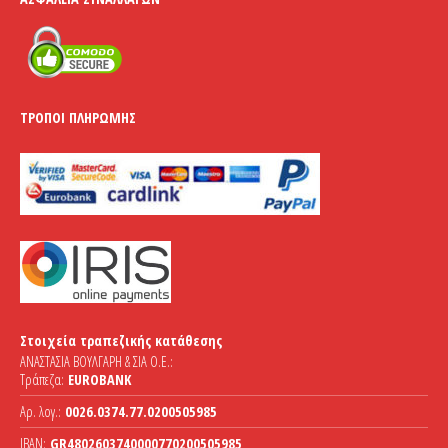
ΤΡΌΠΟΙ ΠΛΗΡΩΜΉΣ
Στοιχεία τραπεζικής κατάθεσης
ΑΝΑΣΤΑΣΙΑ ΒΟΥΛΓΑΡΗ & ΣΙΑ Ο.Ε.:
Τράπεζα:
EUROBANK
Αρ. λογ.:
0026.0374.77.0200505985
IBAN:
GR4802603740000770200505985