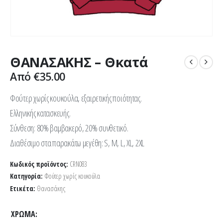
ΘΑΝΑΣΑΚΗΣ – Θκατά
Από
€
35.00
Φούτερ χωρίς κουκούλα, εξαιρετικής ποιότητας.
Ελληνικής κατασκευής.
Σύνθεση: 80% βαμβακερό, 20% συνθετικό.
Διαθέσιμο στα παρακάτω μεγέθη: S, M, L, XL, 2XL
Κωδικός προϊόντος:
CRN083
Κατηγορία:
Φούτερ χωρίς κουκούλα
Ετικέτα:
Θανασάκης
ΧΡΏΜΑ