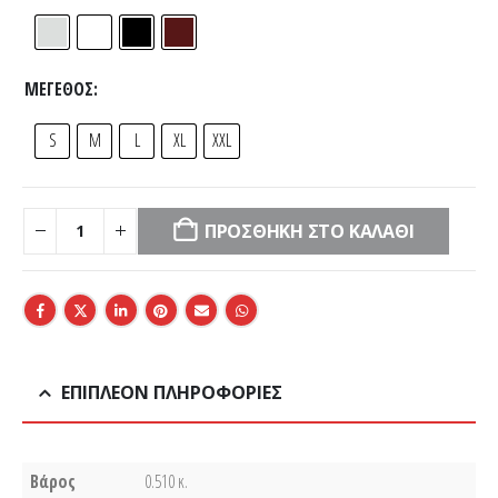
ΜΈΓΕΘΟΣ
S
M
L
XL
XXL
ΠΡΟΣΘΉΚΗ ΣΤΟ ΚΑΛΆΘΙ
ΕΠΙΠΛΈΟΝ ΠΛΗΡΟΦΟΡΊΕΣ
Βάρος
0.510 κ.