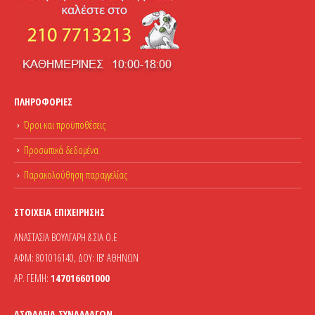
ΠΛΗΡΟΦΟΡΊΕΣ
Όροι και προϋποθέσεις
Προσωπικά δεδομένα
Παρακολούθηση παραγγελίας
ΣΤΟΙΧΕΊΑ ΕΠΙΧΕΊΡΗΣΗΣ
ΑΝΑΣΤΑΣΙΑ ΒΟΥΛΓΑΡΗ & ΣΙΑ Ο.Ε
ΑΦΜ: 801016140, ΔΟΥ: ΙΒ' ΑΘΗΝΩΝ
ΑΡ. ΓΕΜΗ:
147016601000
ΑΣΦΆΛΕΙΑ ΣΥΝΑΛΛΑΓΏΝ