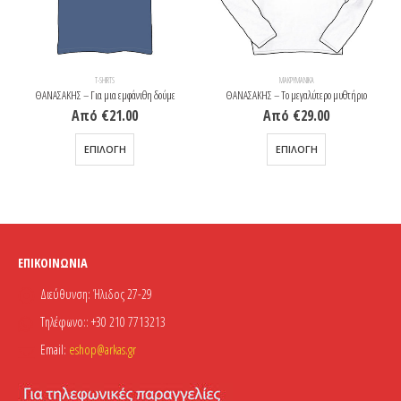
T-SHIRTS
ΜΑΚΡΥΜΆΝΙΚΑ
ΘΑΝΑΣΑΚΗΣ – Για μια εμφάνιθη δούμε
ΘΑΝΑΣΑΚΗΣ – Το μεγαλύτερο μυθτήριο
Από
€
21.00
Από
€
29.00
Αυτό το προϊόν έχει πολλαπλές παραλλαγές. Οι επιλογές μπορούν να επιλεγούν στη σελίδα του προϊόντος
Αυτό το προϊόν έχει πολλαπλές παραλλαγές. Οι επιλογές μπορούν να επιλεγούν στη σελίδα του προϊόντος
ΕΠΙΛΟΓΉ
ΕΠΙΛΟΓΉ
ΕΠΙΚΟΙΝΩΝΊΑ
Διεύθυνση:
Ήλιδος 27-29
Τηλέφωνο::
+30 210 7713213
Email:
eshop@arkas.gr