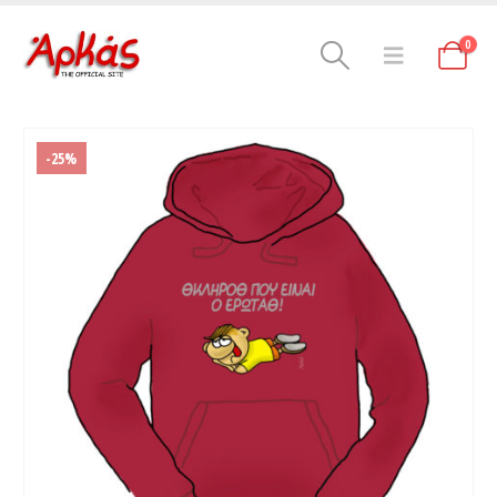
0
-25%