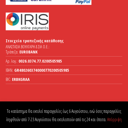
Στοιχεία τραπεζικής κατάθεσης
ΑΝΑΣΤΑΣΙΑ ΒΟΥΛΓΑΡΗ & ΣΙΑ Ο.Ε.:
Τράπεζα:
EUROBANK
Αρ. λογ.:
0026.0374.77.0200505985
IBAN:
GR4802603740000770200505985
BIC:
ERBKGRAA
Το κατάστημα θα εκτελεί παραγγελίες έως 6 Αυγούστου, ενώ όσες παραγγελίες
ληφθούν από 7-23 Αυγούστου θα εκτελεστούν από τις 24 και έπειτα.
Απόρριψη