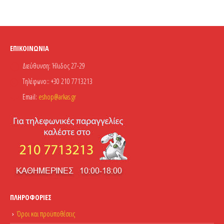
ΕΠΙΚΟΙΝΩΝΊΑ
Διεύθυνση:
Ήλιδος 27-29
Τηλέφωνο::
+30 210 7713213
Email:
eshop@arkas.gr
ΠΛΗΡΟΦΟΡΊΕΣ
Όροι και προϋποθέσεις