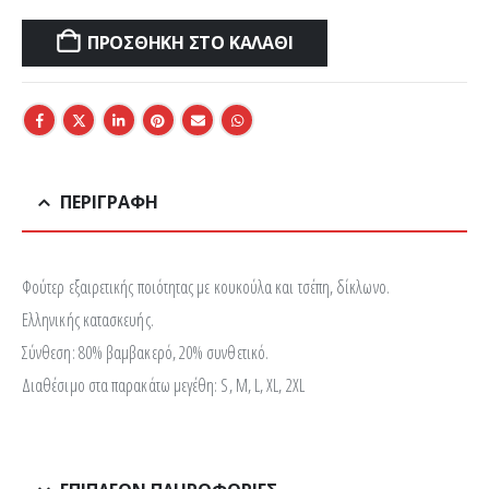
ΠΡΟΣΘΉΚΗ ΣΤΟ ΚΑΛΆΘΙ
ΠΕΡΙΓΡΑΦΉ
Φούτερ εξαιρετικής ποιότητας με κουκούλα και τσέπη, δίκλωνο.
Ελληνικής κατασκευής.
Σύνθεση: 80% βαμβακερό, 20% συνθετικό.
Διαθέσιμο στα παρακάτω μεγέθη: S, M, L, XL, 2XL