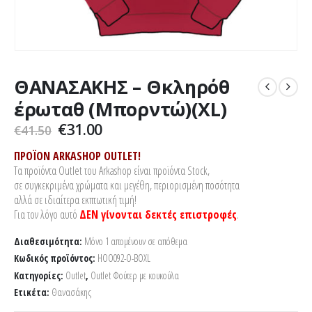
ΘΑΝΑΣΑΚΗΣ – Θκληρόθ
έρωταθ (Μπορντώ)(XL)
Original
Η
€
31.00
€
41.50
price
τρέχουσα
was:
τιμή
ΠΡΟΪΟΝ ARKASHOP OUTLET!
€41.50.
είναι:
Τα προϊόντα Outlet του Arkashop είναι προϊόντα Stock,
€31.00.
σε συγκεκριμένα χρώματα και μεγέθη, περιορισμένη ποσότητα
αλλά σε ιδιαίτερα εκπτωτική τιμή!
Για τον λόγο αυτό
ΔΕΝ γίνονται δεκτές επιστροφές
.
Διαθεσιμότητα:
Μόνο 1 απομένουν σε απόθεμα
Κωδικός προϊόντος:
HOO092-O-BOXL
Κατηγορίες:
Outlet
,
Outlet Φούτερ με κουκούλα
Ετικέτα:
Θανασάκης