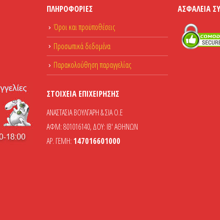
ΠΛΗΡΟΦΟΡΊΕΣ
ΑΣΦΆΛΕΙΑ Σ
Όροι και προϋποθέσεις
Προσωπικά δεδομένα
Παρακολούθηση παραγγελίας
ΣΤΟΙΧΕΊΑ ΕΠΙΧΕΊΡΗΣΗΣ
ΑΝΑΣΤΑΣΙΑ ΒΟΥΛΓΑΡΗ & ΣΙΑ Ο.Ε
ΑΦΜ: 801016140, ΔΟΥ: ΙΒ' ΑΘΗΝΩΝ
ΑΡ. ΓΕΜΗ:
147016601000