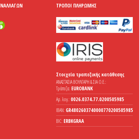
ΥΝΑΛΛΑΓΏΝ
ΤΡΌΠΟΙ ΠΛΗΡΩΜΉΣ
Στοιχεία τραπεζικής κατάθεσης
ΑΝΑΣΤΑΣΙΑ ΒΟΥΛΓΑΡΗ & ΣΙΑ Ο.Ε.:
Τράπεζα:
EUROBANK
Αρ. λογ.:
0026.0374.77.0200505985
IBAN:
GR4802603740000770200505985
BIC:
ERBKGRAA