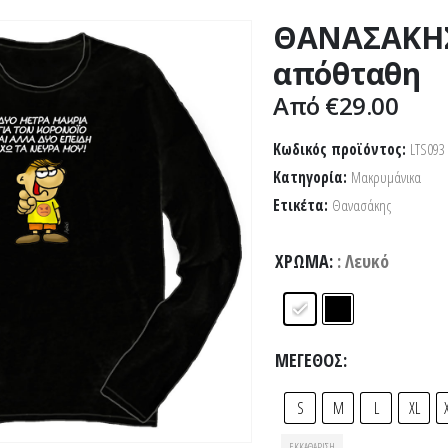
ΘΑΝΑΣΑΚΗΣ
απόθταθη
Από
€
29.00
Κωδικός προϊόντος:
LTS093
Κατηγορία:
Μακρυμάνικα
Ετικέτα:
Θανασάκης
ΧΡΏΜΑ
: Λευκό
ΜΈΓΕΘΟΣ
S
M
L
XL
ΕΚΚΑΘΆΡΙΣΗ