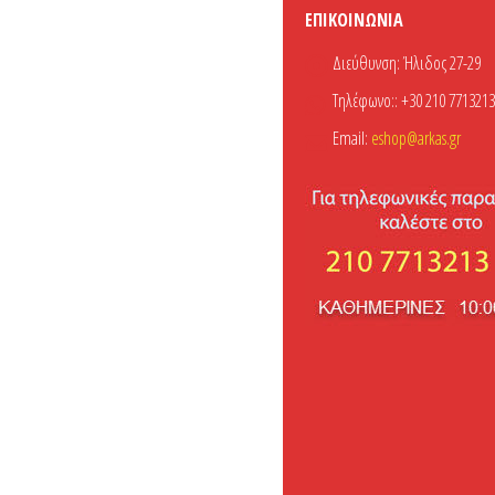
ΕΠΙΚΟΙΝΩΝΊΑ
Διεύθυνση:
Ήλιδος 27-29
Τηλέφωνο::
+30 210 7713213
Email:
eshop@arkas.gr