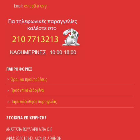
Email:
eshop@arkas.gr
ΠΛΗΡΟΦΟΡΊΕΣ
Όροι και προϋποθέσεις
Προσωπικά δεδομένα
Παρακολούθηση παραγγελίας
ΣΤΟΙΧΕΊΑ ΕΠΙΧΕΊΡΗΣΗΣ
ΑΝΑΣΤΑΣΙΑ ΒΟΥΛΓΑΡΗ & ΣΙΑ Ο.Ε
ΑΦΜ: 801016140, ΔΟΥ: ΙΒ' ΑΘΗΝΩΝ