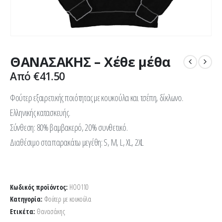
ΘΑΝΑΣΑΚΗΣ – Χέθε μέθα
Από
€
41.50
Φούτερ εξαιρετικής ποιότητας με κουκούλα και τσέπη, δίκλωνο.
Ελληνικής κατασκευής.
Σύνθεση: 80% βαμβακερό, 20% συνθετικό.
Διαθέσιμο στα παρακάτω μεγέθη: S, M, L, XL, 2XL
Κωδικός προϊόντος:
HOO110
Κατηγορία:
Φούτερ με κουκούλα
Ετικέτα:
Θανασάκης