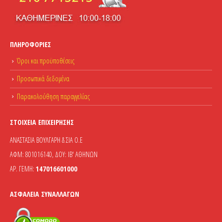
ΠΛΗΡΟΦΟΡΊΕΣ
Όροι και προϋποθέσεις
Προσωπικά δεδομένα
Παρακολούθηση παραγγελίας
ΣΤΟΙΧΕΊΑ ΕΠΙΧΕΊΡΗΣΗΣ
ΑΝΑΣΤΑΣΙΑ ΒΟΥΛΓΑΡΗ & ΣΙΑ Ο.Ε
ΑΦΜ: 801016140, ΔΟΥ: ΙΒ' ΑΘΗΝΩΝ
ΑΡ. ΓΕΜΗ:
147016601000
ΑΣΦΆΛΕΙΑ ΣΥΝΑΛΛΑΓΏΝ