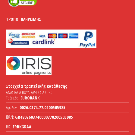
ΤΡΌΠΟΙ ΠΛΗΡΩΜΉΣ
Στοιχεία τραπεζικής κατάθεσης
ΑΝΑΣΤΑΣΙΑ ΒΟΥΛΓΑΡΗ & ΣΙΑ Ο.Ε.:
Τράπεζα:
EUROBANK
Αρ. λογ.:
0026.0374.77.0200505985
IBAN:
GR4802603740000770200505985
BIC:
ERBKGRAA