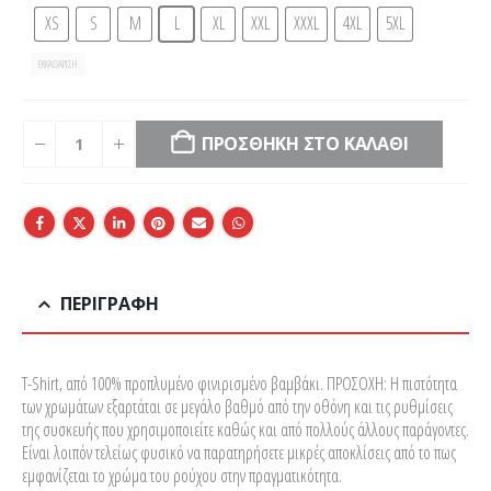
XS
S
M
L
XL
XXL
XXXL
4XL
5XL
ΕΚΚΑΘΆΡΙΣΗ
ΠΡΟΣΘΉΚΗ ΣΤΟ ΚΑΛΆΘΙ
ΠΕΡΙΓΡΑΦΉ
T-Shirt, από 100% προπλυμένο φινιρισμένο βαμβάκι. ΠΡΟΣΟΧΗ: Η πιστότητα
των χρωμάτων εξαρτάται σε μεγάλο βαθμό από την οθόνη και τις ρυθμίσεις
της συσκευής που χρησιμοποιείτε καθώς και από πολλούς άλλους παράγοντες.
Είναι λοιπόν τελείως φυσικό να παρατηρήσετε μικρές αποκλίσεις από το πως
εμφανίζεται το χρώμα του ρούχου στην πραγματικότητα.