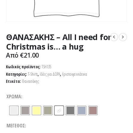
ΘΑΝΑΣΑΚΗΣ – All I need for
Christmas is… a hug
Από
€
21.00
Κωδικός προϊόντος:
TSH135
Κατηγορίες:
T-Shirts
,
Ιδέες για ΔΩΡΑ
,
Χριστουγεννιάτικα
Ετικέτα:
Θανασάκης
ΧΡΏΜΑ
ΜΈΓΕΘΟΣ