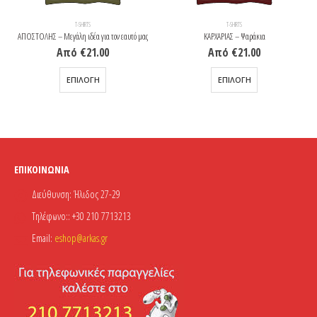
T-SHIRTS
T-SHIRTS
ΑΠΟΣΤΟΛΗΣ – Μεγάλη ιδέα για τον εαυτό μας
ΚΑΡΧΑΡΙΑΣ – Ψαράκια
Από
€
21.00
Από
€
21.00
Αυτό το προϊόν έχει πολλαπλές παραλλαγές. Οι επιλογές μπορούν να επιλεγούν στη σελίδα του προϊόντος
Αυτό το προϊόν έχει πολλαπλές παραλλαγές. Οι επιλογές μπορούν να επιλεγούν στη σελίδα του προϊόντος
ΕΠΙΛΟΓΉ
ΕΠΙΛΟΓΉ
ΕΠΙΚΟΙΝΩΝΊΑ
Διεύθυνση:
Ήλιδος 27-29
Τηλέφωνο::
+30 210 7713213
Email:
eshop@arkas.gr