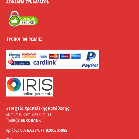
ΑΣΦΆΛΕΙΑ ΣΥΝΑΛΛΑΓΏΝ
ΤΡΌΠΟΙ ΠΛΗΡΩΜΉΣ
Στοιχεία τραπεζικής κατάθεσης
ΑΝΑΣΤΑΣΙΑ ΒΟΥΛΓΑΡΗ & ΣΙΑ Ο.Ε.:
Τράπεζα:
EUROBANK
Αρ. λογ.:
0026.0374.77.0200505985