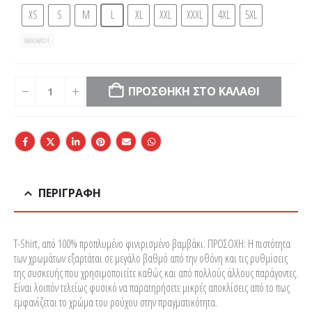
XS
S
M
L
XL
XXL
XXXL
4XL
5XL
ΕΚΚΑΘΆΡΙΣΗ
ΠΡΟΣΘΉΚΗ ΣΤΟ ΚΑΛΆΘΙ
ΠΕΡΙΓΡΑΦΉ
T-Shirt, από 100% προπλυμένο φινιρισμένο βαμβάκι. ΠΡΟΣΟΧΗ: Η πιστότητα
των χρωμάτων εξαρτάται σε μεγάλο βαθμό από την οθόνη και τις ρυθμίσεις
της συσκευής που χρησιμοποιείτε καθώς και από πολλούς άλλους παράγοντες.
Είναι λοιπόν τελείως φυσικό να παρατηρήσετε μικρές αποκλίσεις από το πως
εμφανίζεται το χρώμα του ρούχου στην πραγματικότητα.