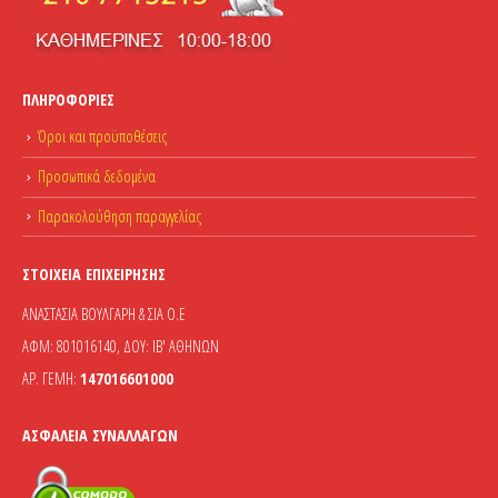
ΠΛΗΡΟΦΟΡΊΕΣ
Όροι και προϋποθέσεις
Προσωπικά δεδομένα
Παρακολούθηση παραγγελίας
ΣΤΟΙΧΕΊΑ ΕΠΙΧΕΊΡΗΣΗΣ
ΑΝΑΣΤΑΣΙΑ ΒΟΥΛΓΑΡΗ & ΣΙΑ Ο.Ε
ΑΦΜ: 801016140, ΔΟΥ: ΙΒ' ΑΘΗΝΩΝ
ΑΡ. ΓΕΜΗ:
147016601000
ΑΣΦΆΛΕΙΑ ΣΥΝΑΛΛΑΓΏΝ