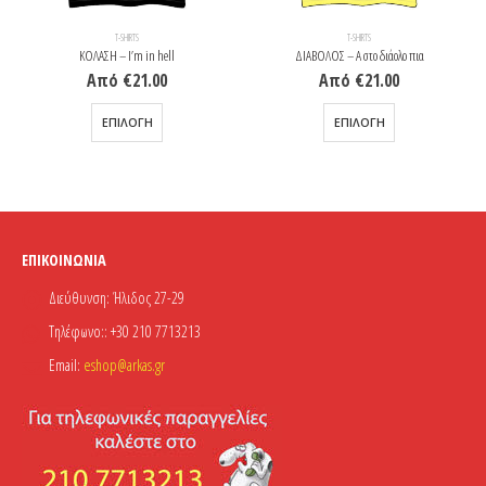
T-SHIRTS
T-SHIRTS
ΚΟΛΑΣΗ – I’m in hell
ΔΙΑΒΟΛΟΣ – Α στο διάολο πια
Από
€
21.00
Από
€
21.00
Αυτό το προϊόν έχει πολλαπλές παραλλαγές. Οι επιλογές μπορούν να επιλεγούν στη σελίδα του προϊόντος
Αυτό το προϊόν έχει πολλαπλές παραλλαγές. Οι επιλογές μπορούν να επιλεγούν στη σελίδα του προϊόντος
ΕΠΙΛΟΓΉ
ΕΠΙΛΟΓΉ
ΕΠΙΚΟΙΝΩΝΊΑ
Διεύθυνση:
Ήλιδος 27-29
Τηλέφωνο::
+30 210 7713213
Email:
eshop@arkas.gr