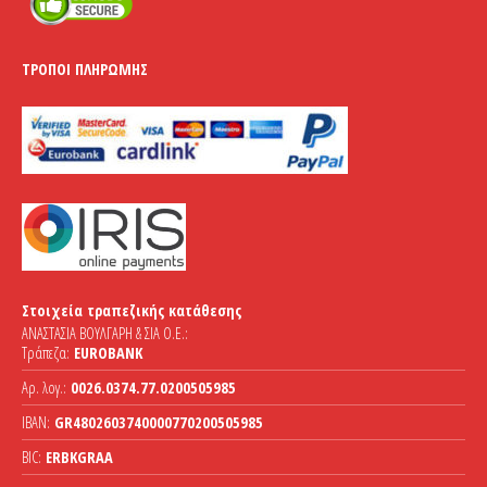
ΤΡΌΠΟΙ ΠΛΗΡΩΜΉΣ
Στοιχεία τραπεζικής κατάθεσης
ΑΝΑΣΤΑΣΙΑ ΒΟΥΛΓΑΡΗ & ΣΙΑ Ο.Ε.:
Τράπεζα:
EUROBANK
Αρ. λογ.:
0026.0374.77.0200505985
IBAN:
GR4802603740000770200505985
BIC:
ERBKGRAA