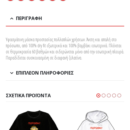
ΠΕΡΙΓΡΑΦΉ
Υφασμάτινη μάσκα προστασίας πολλαπλών χρήσεων. Άνετη και απαλή στο
πρόσωπο, από 100% dry fit εξωτερικά και 100% βαμβάκι εσωτερικά. Πλένεται
σε θερμοκρασία 60 βαθμών και σιδερώνεται μόνο από την εσωτερική πλευρά.
Παραδίδεται συσκευασμένη σε διαφανή ζελατίνα.
ΕΠΙΠΛΈΟΝ ΠΛΗΡΟΦΟΡΊΕΣ
ΣΧΕΤΙΚΆ ΠΡΟΪΌΝΤΑ