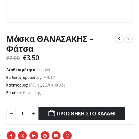
Μάσκα ΘΑΝΑΣΑΚΗΣ –
Φάτσα
Original
Η
€
3.50
€
7.00
price
τρέχουσα
was:
τιμή
Διαθεσιμότητα:
Σε απόθεμα
€7.00.
είναι:
Κωδικός προϊόντος:
MSK002
€3.50.
Κατηγορίες:
Μάσκες
,
Συλλεκτικά είδη
Ετικέτα:
Θανασάκης
ΠΡΟΣΘΉΚΗ ΣΤΟ ΚΑΛΆΘΙ