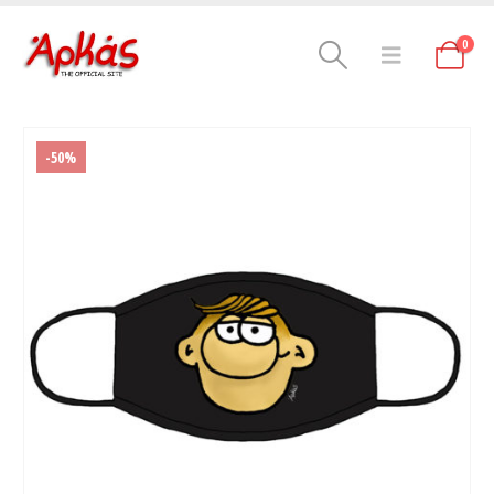
0
-50%