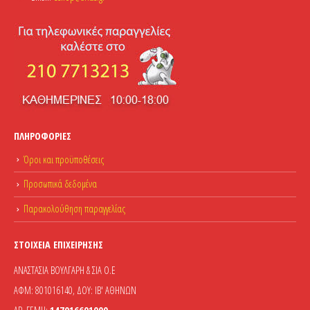
ΠΛΗΡΟΦΟΡΊΕΣ
Όροι και προϋποθέσεις
Προσωπικά δεδομένα
Παρακολούθηση παραγγελίας
ΣΤΟΙΧΕΊΑ ΕΠΙΧΕΊΡΗΣΗΣ
ΑΝΑΣΤΑΣΙΑ ΒΟΥΛΓΑΡΗ & ΣΙΑ Ο.Ε
ΑΦΜ: 801016140, ΔΟΥ: ΙΒ' ΑΘΗΝΩΝ