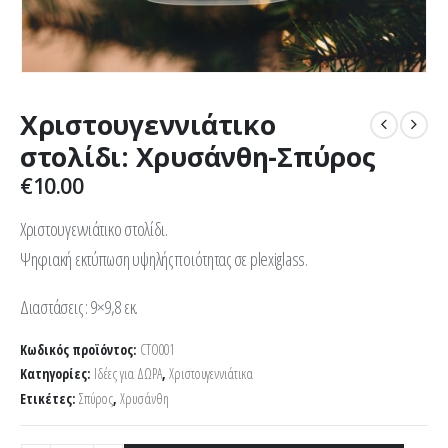
Χριστουγεννιάτικο
στολίδι: Χρυσάνθη-Σπύρος
€
10.00
Χριστουγεννιάτικο στολίδι.
Ψηφιακή εκτύπωση υψηλής ποιότητας σε plexiglass.
Διαστάσεις : 9×9,8 εκ.
Κωδικός προϊόντος:
CTO001
Κατηγορίες:
Ιδέες για ΔΩΡΑ
,
Χριστουγεννιάτικα
Ετικέτες:
Σπύρος
,
Χρυσάνθη