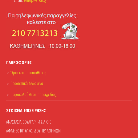
Email:
eshop@arkas.gr
ΠΛΗΡΟΦΟΡΊΕΣ
Όροι και προϋποθέσεις
Προσωπικά δεδομένα
Παρακολούθηση παραγγελίας
ΣΤΟΙΧΕΊΑ ΕΠΙΧΕΊΡΗΣΗΣ
ΑΝΑΣΤΑΣΙΑ ΒΟΥΛΓΑΡΗ & ΣΙΑ Ο.Ε
ΑΦΜ: 801016140, ΔΟΥ: ΙΒ' ΑΘΗΝΩΝ