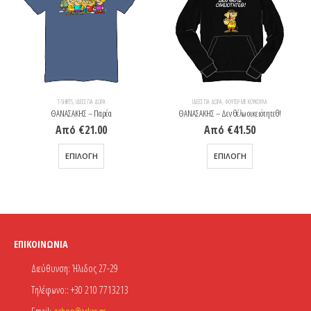
T-SHIRTS
,
ΙΔΈΕΣ ΓΙΑ ΔΩΡΑ
ΙΔΈΕΣ ΓΙΑ ΔΩΡΑ
,
ΦΟΎΤΕΡ ΜΕ ΚΟΥΚΟΎΛΑ
ΘΑΝΑΣΑΚΗΣ – Παρέα
ΘΑΝΑΣΑΚΗΣ – Δεν θέλω οικειότητεθ!
Από
€
21.00
Από
€
41.50
Αυτό το προϊόν έχει πολλαπλές παραλλαγές. Οι επιλογές μπορούν να επιλεγούν στη σελίδα του προϊόντος
Αυτό το προϊόν έχει πολλαπλές παραλλαγές. Οι επιλογές μπορούν να επιλεγούν στη σελίδα του προϊόντος
ΕΠΙΛΟΓΉ
ΕΠΙΛΟΓΉ
ΕΠΙΚΟΙΝΩΝΊΑ
Διεύθυνση:
Ήλιδος 27-29
Τηλέφωνο::
+30 210 7713213