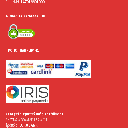
ΑΡ. ΓΕΜΗ:
147016601000
ΑΣΦΆΛΕΙΑ ΣΥΝΑΛΛΑΓΏΝ
ΤΡΌΠΟΙ ΠΛΗΡΩΜΉΣ
Στοιχεία τραπεζικής κατάθεσης
ΑΝΑΣΤΑΣΙΑ ΒΟΥΛΓΑΡΗ & ΣΙΑ Ο.Ε.:
Τράπεζα:
EUROBANK