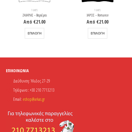
T-SHIRTS
T-SHIRTS
ΖΑΧΑΡΙΑΣ – Βαριέμαι
ΧΑΡΟΣ – Romance
Από
€
21.00
Από
€
21.00
Αυτό το προϊόν έχει πολλαπλές παραλλαγές. Οι επιλογές μπορούν να επιλεγούν στη σελίδα του προϊόντος
Αυτό το προϊόν έχει πολλαπλές παραλλαγές. Οι επιλογές μπορούν να επιλεγούν στη σελίδα του προϊόντος
ΕΠΙΛΟΓΉ
ΕΠΙΛΟΓΉ
ΕΠΙΚΟΙΝΩΝΊΑ
Διεύθυνση:
Ήλιδος 27-29
Τηλέφωνο::
+30 210 7713213
Email:
eshop@arkas.gr