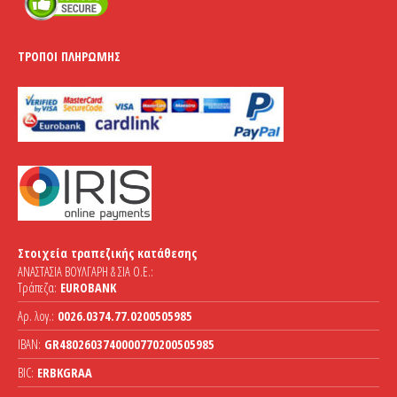
ΤΡΌΠΟΙ ΠΛΗΡΩΜΉΣ
Στοιχεία τραπεζικής κατάθεσης
ΑΝΑΣΤΑΣΙΑ ΒΟΥΛΓΑΡΗ & ΣΙΑ Ο.Ε.:
Τράπεζα:
EUROBANK
Αρ. λογ.:
0026.0374.77.0200505985
IBAN:
GR4802603740000770200505985
BIC:
ERBKGRAA