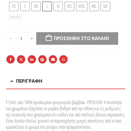
XS
S
M
L
XL
XXL
XXXL
4XL
5XL
ΕΚΚΑΘΆΡΙΣΗ
ΠΡΟΣΘΉΚΗ ΣΤΟ ΚΑΛΆΘΙ
ΠΕΡΙΓΡΑΦΉ
T-Shirt, από 100% προπλυμένο φινιρισμένο βαμβάκι. ΠΡΟΣΟΧΗ: Η πιστότητα
των χρωμάτων εξαρτάται σε μεγάλο βαθμό από την οθόνη και τις ρυθμίσεις
της συσκευής που χρησιμοποιείτε καθώς και από πολλούς άλλους παράγοντες.
Είναι λοιπόν τελείως φυσικό να παρατηρήσετε μικρές αποκλίσεις από το πως
εμφανίζεται το χρώμα του ρούχου στην πραγματικότητα.