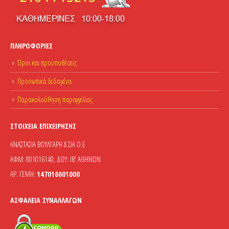
ΠΛΗΡΟΦΟΡΊΕΣ
Όροι και προϋποθέσεις
Προσωπικά δεδομένα
Παρακολούθηση παραγγελίας
ΣΤΟΙΧΕΊΑ ΕΠΙΧΕΊΡΗΣΗΣ
ΑΝΑΣΤΑΣΙΑ ΒΟΥΛΓΑΡΗ & ΣΙΑ Ο.Ε
ΑΦΜ: 801016140, ΔΟΥ: ΙΒ' ΑΘΗΝΩΝ
ΑΡ. ΓΕΜΗ:
147016601000
ΑΣΦΆΛΕΙΑ ΣΥΝΑΛΛΑΓΏΝ