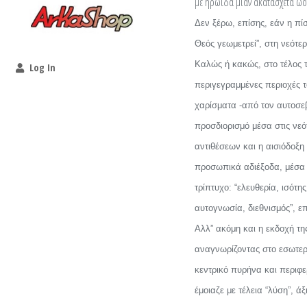
με ηρωΐδα μιαν ακατάσχετα ωοτ
Δεν ξέρω, επίσης, εάν η πίσ
Θεός γεωμετρεί”, στη νεότε
Καλώς ή κακώς, στο τέλος τ
Log In
περιγεγραμμένες περιοχές τ
χαρίσματα -από τον αυτοσεβ
προσδιορισμό μέσα στις νε
αντιθέσεων και η αισιόδοξη
προσωπικά αδιέξοδα, μέσα σ
τρίπτυχο: “ελευθερία, ισότη
αυτογνωσία, διεθνισμός”, επ
Αλλ” ακόμη και η εκδοχή τη
αναγνωρίζοντας στο εσωτερι
κεντρικό πυρήνα και περιφ
έμοιαζε με τέλεια “λύση”, 