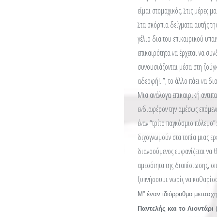
είμαι στομαχικός. Στις μέρες μ
Στα σκόρπια δείγματα αυτής της
γέλιο δια του επικαιρικού υπαι
επικαιρότητα να έρχεται να συ
συνουσιάζονται μέσα στη ζούγκ
αδερφή!..”, το άλλο πάει να δι
Μια ανάλογα επικαιρική αντιπα
ενδιαφέρον την αμέσως επόμεν
έναν “τρίτο παγκόσμιο πόλεμο”
διχογνωμούν στα τοπία μιας ερε
διανοούμενος εμφανίζεται να θ
αμεσότητα της διαπίστωσης, σ
ξυπνήσουμε νωρίς να καθαρίσ
Μ” έναν ιδιόρρυθμο μετασχ
Παντελής και το Λιοντάρι
(