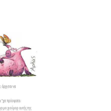
, άρχισαν να
α “χει πρόσφατα
ώριμο χιούμορ αυτής της