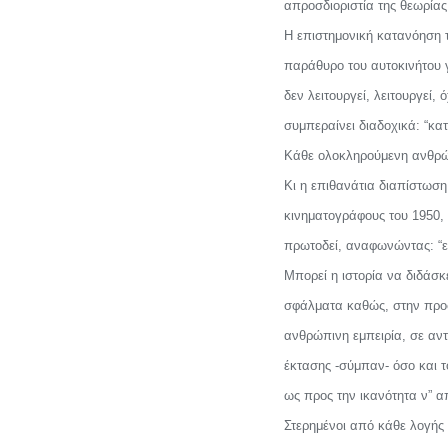
απροσδιοριστία της θεωρίας
Η επιστημονική κατανόηση τ
παράθυρο του αυτοκινήτου γι
δεν λειτουργεί, λειτουργεί
συμπεραίνει διαδοχικά: “κ
Κάθε ολοκληρούμενη ανθρώπι
Κι η επιθανάτια διαπίστωση
κινηματογράφους του 1950,
πρωτοδεί, αναφωνώντας: “ε
Μπορεί η ιστορία να διδάσκε
σφάλματα καθώς, στην προσω
ανθρώπινη εμπειρία, σε αντ
έκτασης -σύμπαν- όσο και τ
ως προς την ικανότητα ν” 
Στερημένοι από κάθε λογής