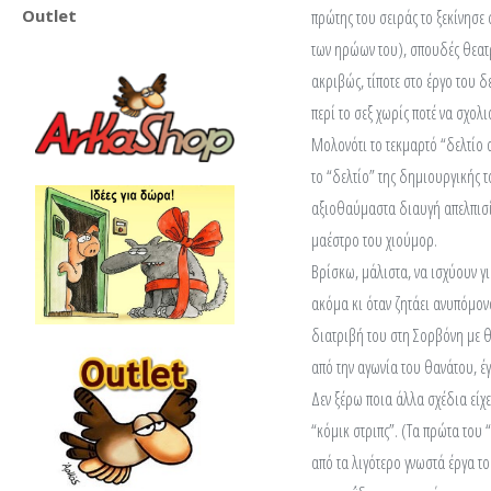
Outlet
πρώτης του σειράς το ξεκίνησε
των ηρώων του), σπουδές θεατρ
ακριβώς, τίποτε στο έργο του δ
περί το σεξ χωρίς ποτέ να σχολ
Μολονότι το τεκμαρτό “δελτίο 
το “δελτίο” της δημιουργικής τ
αξιοθαύμαστα διαυγή απελπισία
μαέστρο του χιούμορ.
Βρίσκω, μάλιστα, να ισχύουν γι
ακόμα κι όταν ζητάει ανυπόμονα
διατριβή του στη Σορβόνη με
από την αγωνία του θανάτου, 
Δεν ξέρω ποια άλλα σχέδια είχ
“κόμικ στριπς”. (Τα πρώτα του
από τα λιγότερο γνωστά έργα το