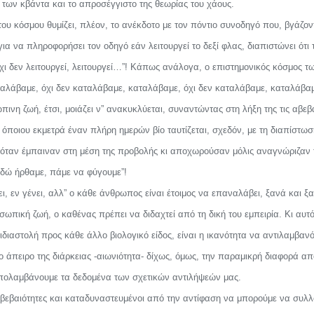
 των κβάντα και το απροσέγγιστο της θεωρίας του χάους.
ου κόσμου θυμίζει, πλέον, το ανέκδοτο με τον πόντιο συνοδηγό που, βγάζον
α να πληροφορήσει τον οδηγό εάν λειτουργεί το δεξί φλας, διαπιστώνει ότι το
, όχι δεν λειτουργεί, λειτουργεί…”! Κάπως ανάλογα, ο επιστημονικός κόσμος 
αταλάβαμε, όχι δεν καταλάβαμε, καταλάβαμε, όχι δεν καταλάβαμε, καταλάβα
νη ζωή, έτσι, μοιάζει ν” ανακυκλύεται, συναντώντας στη λήξη της τις αβεβα
 όποιου εκμετρά έναν πλήρη ημερών βίο ταυτίζεται, σχεδόν, με τη διαπίστω
 όταν έμπαιναν στη μέση της προβολής κι αποχωρούσαν μόλις αναγνώριζαν τ
δώ ήρθαμε, πάμε να φύγουμε”!
ι, εν γένει, αλλ” ο κάθε άνθρωπος είναι έτοιμος να επαναλάβει, ξανά και ξα
πική ζωή, ο καθένας πρέπει να διδαχτεί από τη δική του εμπειρία. Κι αυτό
ιδιαστολή προς κάθε άλλο βιολογικό είδος, είναι η ικανότητα να αντιλαμβαν
ο άπειρο της διάρκειας -αιωνιότητα- δίχως, όμως, την παραμικρή διαφορά από
απολαμβάνουμε τα δεδομένα των σχετικών αντιλήψεών μας.
 βεβαιότητες και καταδυναστευμένοι από την αντίφαση να μπορούμε να συλλ