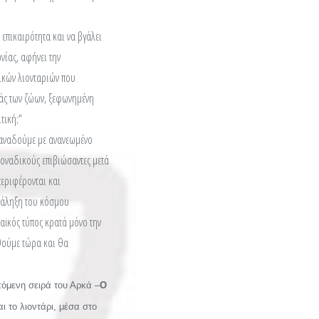
 επικαιρότητα και να βγάλει
νίας, αφήνει την
νικών λιονταριών που
λιάς των ζώων, ξεφωνημένη
τική;”
 ξαναδούμε με ανανεωμένο
μοναδικούς επιβιώσαντες μετά
περιφέρονται και
ατάληξη του κόσμου
αϊκός τύπος κρατά μόνο την
θούμε τώρα και θα
πόμενη σειρά του Αρκά –
Ο
ι το λιοντάρι, μέσα στο