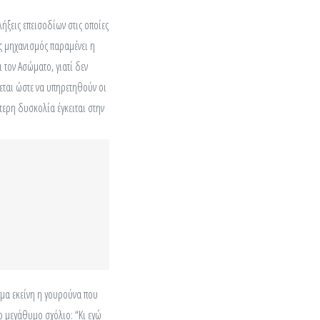
ήξεις επεισοδίων στις οποίες
ς μηχανισμός παραμένει η
ι τον Ασώματο, γιατί δεν
ζεται ώστε να υπηρετηθούν οι
τερη δυσκολία έγκειται στην
γμα εκείνη η γουρούνα που
το μεγάθυμο σχόλιο: “Κι εγώ