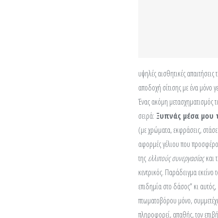
υψηλές αισθητικές απαιτήσεις τ
αποδοχή σίτισης με ένα μόνο 
Ένας ακόμη μετασχηματισμός τω
σειρά:
Ξυπνάς μέσα μου 
(με χρώματα, εκφράσεις, στάσει
αφορμές γέλιου που προσφέρου
της
ελλιπούς συνεργασίας
και 
κεντρικός. Παράδειγμα εκείνο τ
επιδημία στο δάσος” κι αυτός, 
πτωματοβόρου μόνο, συμμετέχει
πληροφορεί, απαθής, τον επιβήτ