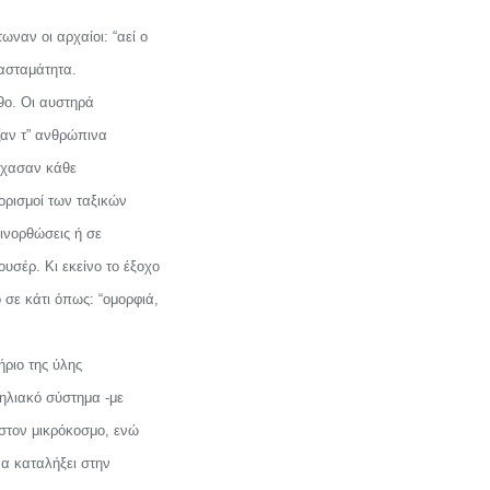
ωναν οι αρχαίοι: “αεί ο
 ασταμάτητα.
9ο. Οι αυστηρά
ζαν τ” ανθρώπινα
 έχασαν κάθε
ορισμοί των ταξικών
ινορθώσεις ή σε
υσέρ. Κι εκείνο το έξοχο
ό σε κάτι όπως: “ομορφιά,
ήριο της ύλης
 ηλιακό σύστημα -με
στον μικρόκοσμο, ενώ
να καταλήξει στην