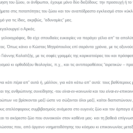
ηση του ζώου, οι άνθρωποι, έχουμε μόνο δύο διεξόδους: την προσευχή ή το γ
ματα στις ποταπότητες του ζώου και τον αναπόδραστο εγκλεισμό στον κύκλο
 για τις ίδιες, ακριβώς, “αδυναμίες” μας.
μεγαλουργεί ο Αρκάς.
 γελοιογράφος, θα είχε σπουδαίες ευκαιρίες να παράγει γέλιο απ” τα απολ
τας. Όπως κάνει ο Κώστας Μητρόπουλος επί σαράντα χρόνια, με τις οξυνούσ
ο Γιάννης Καλαϊτζής, με τις σοφές γραμμές της καρικατούρας του και πρόσφατ
σμού κι ορθοδόξου θεολογίας, π.χ., και τις αντιπαραθέσεις “αιρετικών – πρ
για κάτι
πέρα
απ” αυτά ή, μάλλον, για κάτι κάτω απ” αυτά: τους βαθύτερους
ι της ανθρώπινης συνείδησης -του
είναι-εν-κοινωνία
και του
είναι-εν-επικοι
ρώπων να βρίσκονται μαζί ώστε να σώζονται όλοι μαζί, καίτοι διαπιστώνου
τους ατελέσφορους συμβιβασμούς ανάμεσα στο ευγενές ζώο και τον άρπαγα
ι το ακόρεστο ζώο που συνοικούν στον καθένα μας· και τη βαθειά επίγνωση
 γλώσσας που, από όργανο νοηματοδότησης του κόσμου κι επικοινωνίας μετα