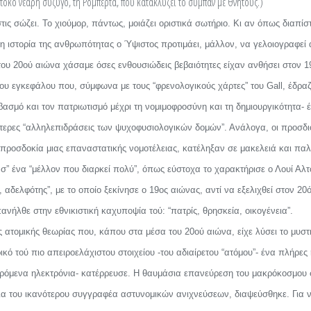
όκο νεαρή σύζυγο, τη Ρομπέρτα, που κατακλύζει το σύμπαν με θνητούς.)
τις σώζει. Το χιούμορ, πάντως, μοιάζει οριστικά σωτήριο. Κι αν όπως διαπίστ
ρη ιστορία της ανθρωπότητας ο Ύψιστος προτιμάει, μάλλον, να γελοιογραφεί
ου 20ού αιώνα χάσαμε όσες ενθουσιώδεις βεβαιότητες είχαν ανθήσει στον 1
ου εγκεφάλου που, σύμφωνα με τους “φρενολογικούς χάρτες” του Gall, έδρα
ασμό και τον πατριωτισμό μέχρι τη νομιμοφροσύνη και τη δημιουργικότητα-
ότερες “αλληλεπιδράσεις των ψυχοφυσιολογικών δομών”. Ανάλογα, οι προσδι
 προσδοκία μιας επαναστατικής νομοτέλειας, κατέληξαν σε μακελειά και παλ
” ένα “μέλλον που διαρκεί πολύ”, όπως εύστοχα το χαρακτήρισε ο Λουί Αλτο
ς, αδελφότης”, με το οποίο ξεκίνησε ο 19ος αιώνας, αντί να εξελιχθεί στον 20
ανήλθε στην εθνικιστική καχυποψία τού: “πατρίς, θρησκεία, οικογένεια”.
ς ατομικής θεωρίας που, κάπου στα μέσα του 20ού αιώνα, είχε λύσει το μυστ
κό τού πιο απειροελάχιστου στοιχείου -του αδιαίρετου “ατόμου”- ένα πλήρες
ερόμενα ηλεκτρόνια- κατέρρευσε. Η θαυμάσια επανεύρεση του μακρόκοσμου 
άξια του ικανότερου συγγραφέα αστυνομικών ανιχνεύσεων, διαψεύσθηκε. Για 