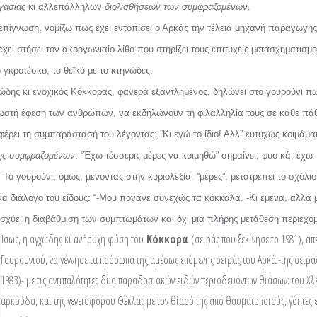
γασίας
κι αλλεπάλληλων
διολισθήσεων των συμφραζομένων
.
α επίγνωση, νομίζω πως έχει εντοπίσει ο Αρκάς την τέλεια μηχανή παραγωγής
έχει στήσει τον ακρογωνιαίο λίθο που στηρίζει τους επιτυχείς μετασχηματισ
 γκροτέσκο, το θεϊκό με το κτηνώδες.
χώδης κι ενοχικός Κόκκορας, φανερά εξαντλημένος, δηλώνει στο γουρούνι πως
η γνωστή έφεση των ανθρώπων, να εκδηλώνουν τη φιλαλληλία τους σε κάθε π
ει τη συμπαράστασή του λέγοντας: “Κι εγώ το ίδιο! Αλλ” ευτυχώς κοιμάμαι 
ης συμφραζομένων
. “Έχω τέσσερις μέρες να κοιμηθώ” σημαίνει, φυσικά, έχω
 Το γουρούνι, όμως, μένοντας στην κυριολεξία: “μέρες”, μετατρέπει το σχόλι
ένα διάλογο του είδους: “-Μου πονάνε συνεχώς τα κόκκαλα. -Κι εμένα, αλλά 
ισχύει η διαβάθμιση των συμπτωμάτων και όχι μια πλήρης μετάθεση περιεχο
Ίσως, η αγχώδης κι ανήσυχη φύση του
Κόκκορα
(σειράς που ξεκίνησε το 1981), απ
Γουρουνιού, να γέννησε τα πρόσωπα της αμέσως επόμενης σειράς του Αρκά -της σειρά
1983)- με τις αντιπαλότητες δυο παραδοσιακών ειδών περιοδευόντων θιάσων: του Χλέ
αρκούδα, και της γενειοφόρου Θέκλας με τον θίασό της από θαυματοποιούς, γόητες 