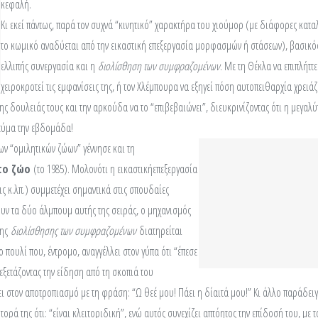
κεφαλή.
Κι εκεί πάντως, παρά τον συχνά “κινητικό” χαρακτήρα του χιούμορ (με διάφορες καταλ
το κωμικό αναδύεται από την εικαστική επεξεργασία μορφασμών ή στάσεων), βασικό
ελλιπής συνεργασία και η
διολίσθηση των συμφραζομένων
. Με τη Θέκλα να επιπλήττε
χειροκροτεί τις εμφανίσεις της, ή τον Χλέμπουρα να εξηγεί πόση αυτοπειθαρχία χρειά
ης δουλειάς τους και την αρκούδα να το “επιβεβαιώνει”, διευκρινίζοντας ότι η μεγαλύ
γεύμα την εβδομάδα!
ν “ομιλητικών ζώων” γέννησε και τη
το ζώο
(το 1985). Μολονότι η εικαστικήεπεξεργασία
ς κ.λπ.) συμμετέχει σημαντικά στις σπουδαίες
ν τα δύο άλμπουμ αυτής της σειράς, ο μηχανισμός
της
διολίσθησης των συμφραζομένων
διατηρείται
ο πουλί που, έντρομο, αναγγέλλει στον γύπα ότι “έπεσε
εξετάζοντας την είδηση από τη σκοπιά του
 στον αποτροπιασμό με τη φράση: “Ω θεέ μου! Πάει η δίαιτά μου!” Κι άλλο παράδει
ορά της ότι: “είναι κλειτοριδική”, ενώ αυτός συνεχίζει απτόητος την επίδοσή του, με 