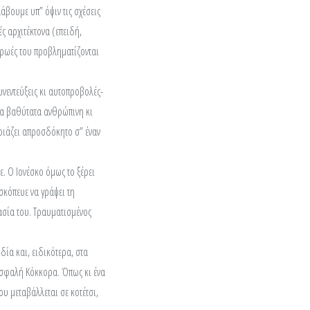
άβουμε υπ” όψιν τις σχέσεις
ς αρχιτέκτονα (επειδή,
 ήρωές του προβληματίζονται
υνεντεύξεις κι αυτοπροβολές-
μια βαθύτατα ανθρώπινη κι
οιάζει απροσδόκητο σ” έναν
ε. Ο Ιονέσκο όμως το ξέρει
 σκόπευε να γράψει τη
γασία του. Τραυματισμένος
δία και, ειδικότερα, στα
νασφαλή Κόκκορα. Όπως κι ένα
υ μεταβάλλεται σε κοτέτσι,