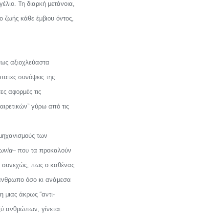
έλιο. Τη διαρκή μετάνοια,
 ζωής κάθε έμβιου όντος,
ύτως αξιοχλεύαστα
τατες συνόψεις της
ες αφορμές τις
οαιρετικών” γύρω από τις
 μηχανισμούς των
νωνία
– που τα προκαλούν
ν, συνεχώς, πως ο καθένας
 άνθρωπο όσο κι ανάμεσα
 μιας άκρως “αντι-
ξύ ανθρώπων, γίνεται