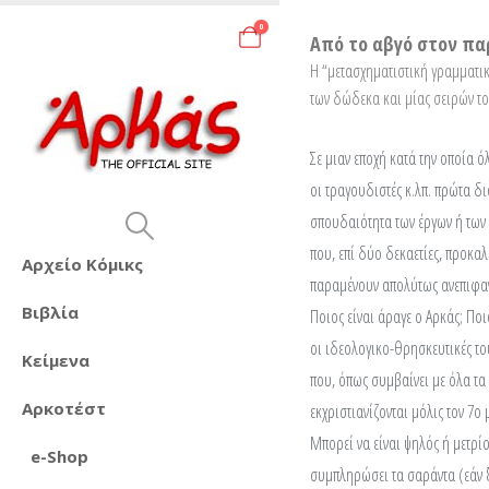
0
Από το αβγό στον πα
Η “μετασχηματιστική γραμματι
των δώδεκα και μίας σειρών το
Σε μιαν εποχή κατά την οποία όλ
οι τραγουδιστές κ.λπ. πρώτα δ
σπουδαιότητα των έργων ή των 
που, επί δύο δεκαετίες, προκα
Αρχείο Κόμικς
παραμένουν απολύτως ανεπιφα
Βιβλία
Ποιος είναι άραγε ο Αρκάς; Ποι
οι ιδεολογικο-θρησκευτικές τ
Κείμενα
που, όπως συμβαίνει με όλα τα 
Αρκοτέστ
εκχριστιανίζονται μόλις τον 7ο 
Μπορεί να είναι ψηλός ή μετρί
e-Shop
συμπληρώσει τα σαράντα (εάν ξ