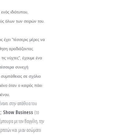
 ενός ιδιότυπου,
μούς όλων των σειρών του.
 έχει “τέσσερις μέρες να
άθηση αραδιάζοντας
τις νύχτες”, έχουμε ένα
 τέσσερα συνεχή
ο συμπάθειας σε σχόλιο
μόνο όταν ο καιρός πάει
μένου.
έναντι στην απάθεια του
ς:
Show Business
(το
μπουρα με τον Βαγγέλη, την
ερπετών και μιαν ασώματο