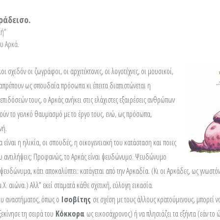
ράδεισο.
κή”
υ Αρκά.
οι σχεδόν οι ζωγράφοι, οι αρχιτέκτονες, οι λογοτέχνες, οι μουσικοί,
ιαπρέπουν ως σπουδαία πρόσωπα κι έπειτα διαπιστώνεται η
επιδόσεών τους, ο Αρκάς ανήκει στις ελάχιστες εξαιρέσεις ανθρώπων
λούν το γενικό θαυμασμό με το έργο τους, ενώ, ως πρόσωπα,
νή.
α είναι η ηλικία, οι σπουδές, η οικογενειακή του κατάσταση και ποιες
ου αντιλήψεις; Προφανώς, το Αρκάς είναι ψευδώνυμο. Ψευδώνυμο
ψευδώνυμα, κάτι αποκαλύπτει: κατάγεται από την Αρκαδία. (Κι οι Αρκάδες, ως γνωστόν
μ.Χ. αιώνα.) Αλλ” εκεί σταματά κάθε σχετική, εύλογη εικασία.
ου αναστήματος, όπως ο
Ισοβίτης
σε σχέση με τους άλλους κρατούμενους, μπορεί ν
εκίνησε τη σειρά του
Κόκκορα
ως εικοσάχρονος) ή να πλησιάζει τα εξήντα (εάν το 