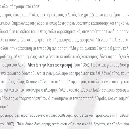
ας όλοι πάσχουμε από κάτι!”
 σειράς, όπως και σ” όλες τις επόμενές του, ο Αρκάς δεν χρειάζεται να παραπέμψει στην
νιγμού. Επιμένοντας στις εδραίες αντιφάσεις της ανθρώπινης κατάστασης και της κοινω
νδυαστεί με τα σκίτσα του. Όπως, πολύ χαρακτηριστικά, στην περίπτωση των δυο αρσε
λα κι όταν το ένα, σε μια κρίση ηθικής αυτογνωσίας, αναφωνεί: “Τι ντροπή!.. Ο βασι
ασώσει την κατάσταση με την ορθή αντίρρηση: “Μα γιατί ανακατεύεις το σεξ με την πολι
ράθεση -αλλοτριωμένης ιντελιγκέντσιας κι αυθεντικής λαϊκότητας- δίνει αφορμές να
η σειρά του Αρκά:
Μετά την Καταστροφή
(του 1986). Πρόκειται για τους δυο 
: ένα φαλακρό διανοούμενο κι έναν μαλλιαρό (σε εμφάνιση και λεξιλόγιο) τύπο, που 
ιπωμένης πόλης. Κι όταν, σ” ένα από τα “στριπ” της σειράς, ο απελπισμένος από την κ
ρηνεί για το πώς κατάντησε ο πλανήτης “όλο σκουπίδια”, ο
ελλιπώς συνεργαζόμενος
λ
πεύδοντας να “παρηγορήσει” τον διανοούμενο με την προτροπή: “Ωραία, έλα να κοιμη
ουμε.”
ηματισμό της προηγούμενης αντιπαράθεσης, φαίνεται να προέκυψε κι η μεθε
το 1987). Πάλι ένας διανοητής απέναντι σ” έναν ακαλλιέργητο, αλλ” εδώ είνα