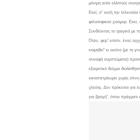
μόνιμη αιτία
ελλιπούς συνερ
Εκεί, σ” αυτή την τελευταί
φιλοσοφικού χιούμορ. Εκεί, 
Συνδέοντας το τραγικό με το
Όταν, φερ” ειπείν, ένας αγ
κοιμηθεί” κι εκείνο (με τ
συναφή συμπτώματα) προσφέρ
εξαιρετικό δείγμα
διολίσθησ
εικοσιτετράωρα χωρίς ύπνο.
χλεύης. Δεν πρόκειται για 
για βροχή”, όπου πράγματι 