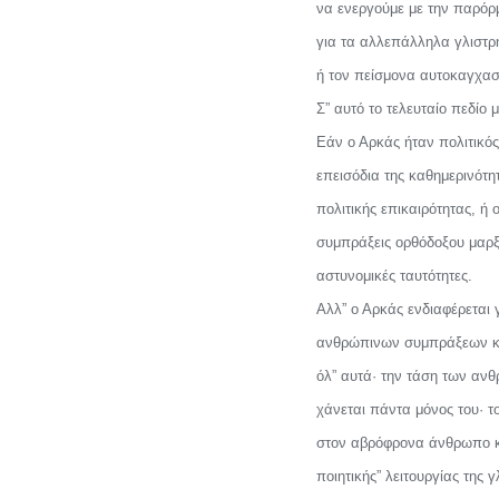
να ενεργούμε με την παρόρμ
για τα αλλεπάλληλα γλιστρή
ή τον πείσμονα αυτοκαγχασμό
Σ” αυτό το τελευταίο πεδίο 
Εάν ο Αρκάς ήταν πολιτικός
επεισόδια της καθημερινότη
πολιτικής επικαιρότητας, ή 
συμπράξεις ορθόδοξου μαρξι
αστυνομικές ταυτότητες.
Αλλ” ο Αρκάς ενδιαφέρεται 
ανθρώπινων συμπράξεων κα
όλ” αυτά· την τάση των ανθ
χάνεται πάντα μόνος του· 
στον αβρόφρονα άνθρωπο κα
ποιητικής” λειτουργίας της