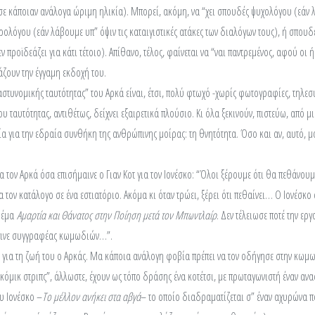
 σε κάποιαν ανάλογα ώριμη ηλικία). Μπορεί, ακόμη, να “χει σπουδές ψυχολόγου (εάν λ
ολόγου (εάν λάβουμε υπ” όψιν τις καταιγιστικές ατάκες των διαλόγων τους), ή σπουδέ
εν προϊδεάζει για κάτι τέτοιο). Απίθανο, τέλος, φαίνεται να “ναι παντρεμένος, αφού οι
ιάζουν την έγγαμη εκδοχή του.
αστυνομικής ταυτότητας” του Αρκά είναι, έτσι, πολύ φτωχό -χωρίς φωτογραφίες, τηλεσ
ου ταυτότητας, αντιθέτως, δείχνει εξαιρετικά πλούσιο. Κι όλα ξεκινούν, πιστεύω, από 
 για την εδραία συνθήκη της ανθρώπινης μοίρας: τη θνητότητα. Όσο και αν, αυτό, μ
α τον Αρκά όσα επισήμαινε ο Γιαν Κοτ για τον Ιονέσκο: “Όλοι ξέρουμε ότι θα πεθάνουμ
 τον κατάλογο σε ένα εστιατόριο. Ακόμα κι όταν τρώει, ξέρει ότι πεθαίνει… Ο Ιονέσκο
 θέμα
Αμαρτία και Θάνατος στην Ποίηση μετά τον Μπωντλαίρ
. Δεν τέλειωσε ποτέ την ερ
έγινε συγγραφέας κωμωδιών…”.
ε για τη ζωή του ο Αρκάς. Μα κάποια ανάλογη φοβία πρέπει να τον οδήγησε στην κωμω
 “κόμικ στριπς”, άλλωστε, έχουν ως τόπο δράσης ένα κοτέτσι, με πρωταγωνιστή έναν α
υ Ιονέσκο –
Το μέλλον ανήκει στα αβγά
– το οποίο διαδραματίζεται σ” έναν αχυρώνα πο