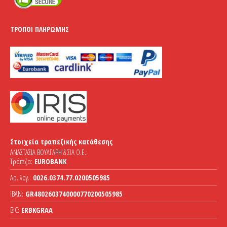
ΤΡΌΠΟΙ ΠΛΗΡΩΜΉΣ
Στοιχεία τραπεζικής κατάθεσης
ΑΝΑΣΤΑΣΙΑ ΒΟΥΛΓΑΡΗ & ΣΙΑ Ο.Ε.:
Τράπεζα:
EUROBANK
Αρ. λογ.:
0026.0374.77.0200505985
IBAN:
GR4802603740000770200505985
BIC:
ERBKGRAA