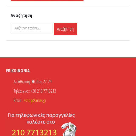
προϊόντος
Αναζήτηση
Αναζήτηση
ΕΠΙΚΟΙΝΩΝΊΑ
Διεύθυνση:
Ήλιδος 27-29
Τηλέφωνο::
+30 210 7713213
Email:
eshop@arkas.gr