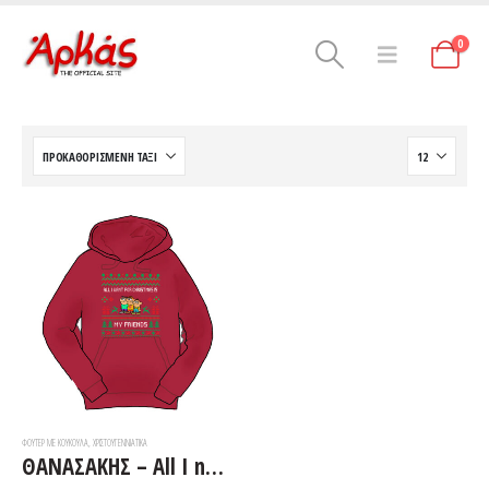
0
ΦΟΎΤΕΡ ΜΕ ΚΟΥΚΟΎΛΑ
,
ΧΡΙΣΤΟΥΓΕΝΝΙΆΤΙΚΑ
ΘΑΝΑΣΑΚΗΣ – All I need for Christmas is… my friends