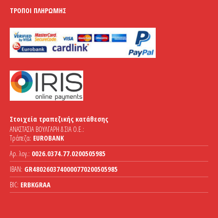
ΤΡΌΠΟΙ ΠΛΗΡΩΜΉΣ
Στοιχεία τραπεζικής κατάθεσης
ΑΝΑΣΤΑΣΙΑ ΒΟΥΛΓΑΡΗ & ΣΙΑ Ο.Ε.:
Τράπεζα:
EUROBANK
Αρ. λογ.:
0026.0374.77.0200505985
IBAN:
GR4802603740000770200505985
BIC:
ERBKGRAA