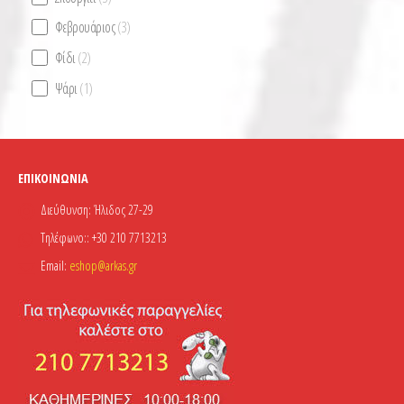
Φεβρουάριος
(3)
Φίδι
(2)
Ψάρι
(1)
ΕΠΙΚΟΙΝΩΝΊΑ
Διεύθυνση:
Ήλιδος 27-29
Τηλέφωνο::
+30 210 7713213
Email:
eshop@arkas.gr