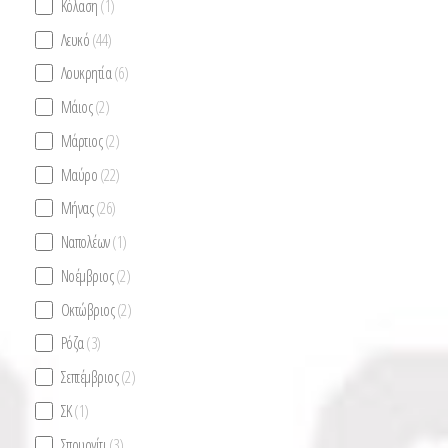
Κόλαση
(1)
Λευκό
(44)
Λουκρητία
(6)
Μάιος
(2)
Μάρτιος
(2)
Μαύρο
(22)
Μήνας
(26)
Ναπολέων
(1)
Νοέμβριος
(2)
Οκτώβριος
(2)
Ρόζα
(3)
Σεπτέμβριος
(2)
ΣΚ
(1)
Σπουργίτι
(3)