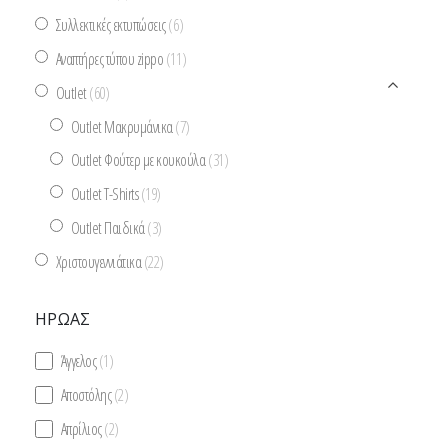
Συλλεκτικές εκτυπώσεις
(6)
Αναπτήρες τύπου zippo
(11)
Outlet
(60)
Outlet Μακρυμάνικα
(7)
Outlet Φούτερ με κουκούλα
(31)
Outlet T-Shirts
(19)
Outlet Παιδικά
(3)
Χριστουγεννιάτικα
(22)
ΉΡΩΑΣ
Άγγελος
(1)
Αποστόλης
(2)
Απρίλιος
(2)