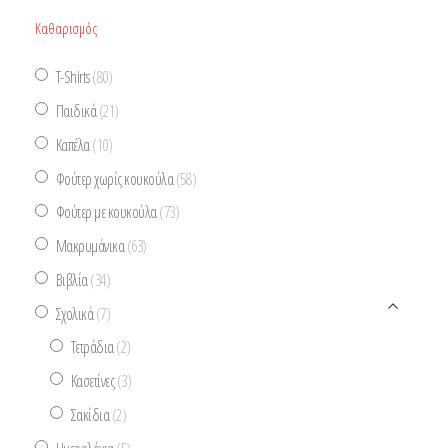
Καθαρισμός
T-Shirts
(80)
Παιδικά
(21)
Καπέλα
(10)
Φούτερ χωρίς κουκούλα
(58)
Φούτερ με κουκούλα
(73)
Μακρυμάνικα
(63)
Βιβλία
(34)
Σχολικά
(7)
Τετράδια
(2)
Κασετίνες
(3)
Σακίδια
(2)