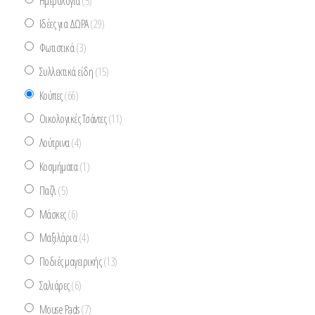
Ημερολόγια
(5)
Ιδέες για ΔΩΡΑ
(29)
Φωτιστικά
(3)
Συλλεκτικά είδη
(15)
Κούπες
(66)
Οικολογικές Τσάντες
(11)
Λούτρινα
(4)
Κοσμήματα
(1)
Παζλ
(5)
Μάσκες
(6)
Μαξιλάρια
(4)
Ποδιές μαγειρικής
(13)
Σαλιάρες
(6)
Mouse Pads
(7)