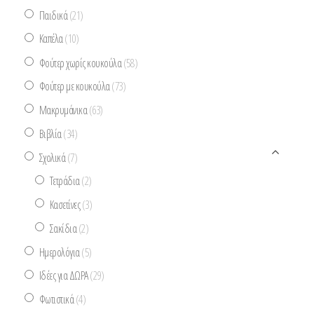
Παιδικά
(21)
Καπέλα
(10)
Φούτερ χωρίς κουκούλα
(58)
Φούτερ με κουκούλα
(73)
Μακρυμάνικα
(63)
Βιβλία
(34)
Σχολικά
(7)
Τετράδια
(2)
Κασετίνες
(3)
Σακίδια
(2)
Ημερολόγια
(5)
Ιδέες για ΔΩΡΑ
(29)
Φωτιστικά
(4)