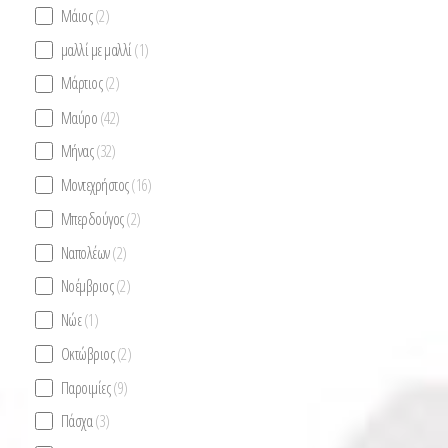
Μάιος
(2)
μαλλί με μαλλί
(1)
Μάρτιος
(2)
Μαύρο
(42)
Μήνας
(32)
Μοντεχρήστος
(16)
Μπερδούγος
(2)
Ναπολέων
(2)
Νοέμβριος
(2)
Νώε
(1)
Οκτώβριος
(2)
Παροιμίες
(9)
Πάσχα
(3)