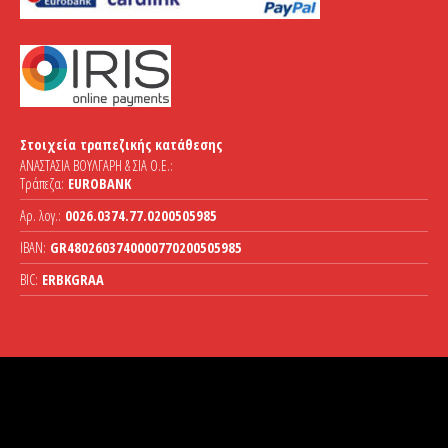
Στοιχεία τραπεζικής κατάθεσης
ΑΝΑΣΤΑΣΙΑ ΒΟΥΛΓΑΡΗ & ΣΙΑ Ο.Ε.:
Τράπεζα:
EUROBANK
Αρ. λογ.:
0026.0374.77.0200505985
IBAN:
GR4802603740000770200505985
BIC:
ERBKGRAA