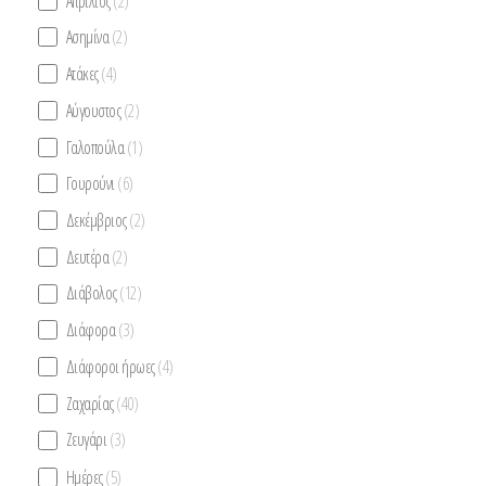
Απρίλιος
(2)
Ασημίνα
(2)
Ατάκες
(4)
Αύγουστος
(2)
Γαλοπούλα
(1)
Γουρούνι
(6)
Δεκέμβριος
(2)
Δευτέρα
(2)
Διάβολος
(12)
Διάφορα
(3)
Διάφοροι ήρωες
(4)
Ζαχαρίας
(40)
Ζευγάρι
(3)
Ημέρες
(5)