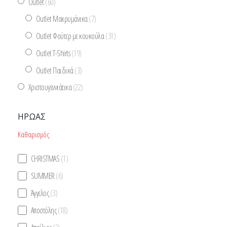
Outlet
(60)
Outlet Μακρυμάνικα
(7)
Outlet Φούτερ με κουκούλα
(31)
Outlet T-Shirts
(19)
Outlet Παιδικά
(3)
Χριστουγεννιάτικα
(22)
ΉΡΩΑΣ
Καθαρισμός
CHRISTMAS
(1)
SUMMER
(6)
Άγγελος
(3)
Αποστόλης
(18)