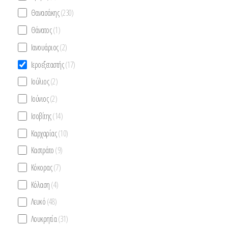
Θανασάκης
(230)
Θάνατος
(1)
Ιανουάριος
(2)
Ιεροεξεταστής
(17)
Ιούλιος
(2)
Ιούνιος
(2)
Ισοβίτης
(14)
Καρχαρίας
(10)
Καστράτο
(9)
Κόκορας
(7)
Κόλαση
(4)
Λευκό
(48)
Λουκρητία
(31)