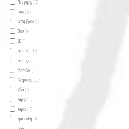
Προφήτης
(12)
Ρόζα
(32)
Σεπτέμβριος
(2)
Σίσυ
(6)
ΣΚ
(1)
Σπουργίτι
(17)
Σπύρος
(7)
Τάρανδοι
(1)
Φεβρουάριος
(6)
Φίδι
(3)
Χάρης
(16)
Χάρος
(12)
Χρυσάνθη
(3)
Ψάρι
(1)