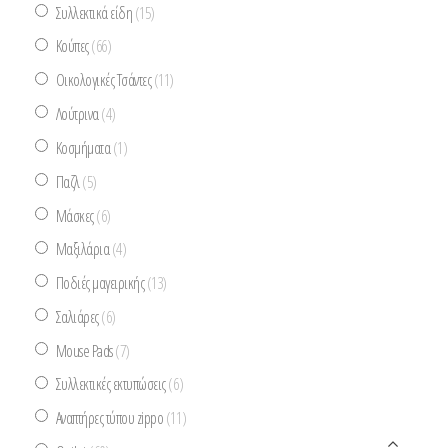
Συλλεκτικά είδη
(15)
Κούπες
(66)
Οικολογικές Τσάντες
(11)
Λούτρινα
(4)
Κοσμήματα
(1)
Παζλ
(5)
Μάσκες
(6)
Μαξιλάρια
(4)
Ποδιές μαγειρικής
(13)
Σαλιάρες
(6)
Mouse Pads
(7)
Συλλεκτικές εκτυπώσεις
(6)
Αναπτήρες τύπου zippo
(11)