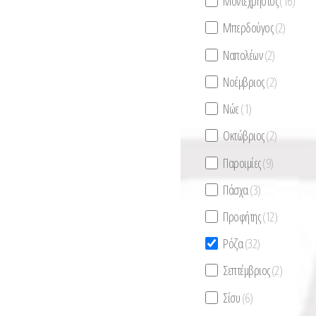
Μοντεχρήστος
(16)
Μπερδούγος
(2)
Ναπολέων
(2)
Νοέμβριος
(2)
Νώε
(1)
Οκτώβριος
(2)
Παροιμίες
(9)
Πάσχα
(3)
Προφήτης
(12)
Ρόζα
(32)
Σεπτέμβριος
(2)
Σίσυ
(6)