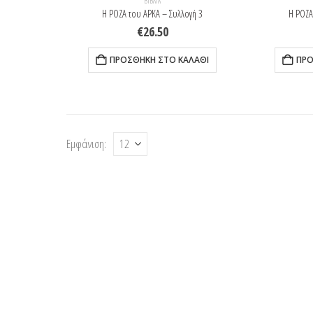
ΒΙΒΛΊΑ
Η ΡΟΖΑ του ΑΡΚΑ – Συλλογή 3
Η ΡΟΖΑ
€
26.50
ΠΡΟΣΘΉΚΗ ΣΤΟ ΚΑΛΆΘΙ
ΠΡΟ
Εμφάνιση: