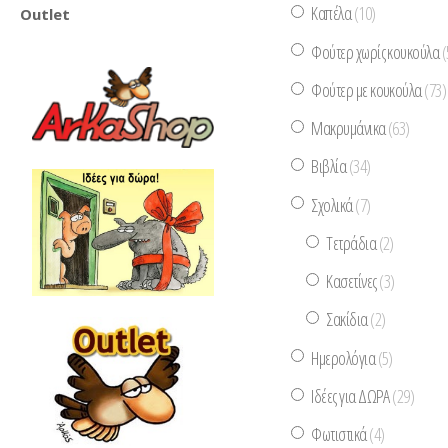
Καπέλα
(10)
Outlet
Φούτερ χωρίς κουκούλα
(
Φούτερ με κουκούλα
(73)
Μακρυμάνικα
(63)
Βιβλία
(34)
Σχολικά
(7)
Τετράδια
(2)
Κασετίνες
(3)
Σακίδια
(2)
Ημερολόγια
(5)
Ιδέες για ΔΩΡΑ
(29)
Φωτιστικά
(4)