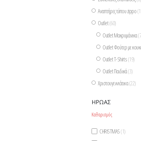
Αναπτήρες τύπου zippo
(1
Outlet
(60)
Outlet Μακρυμάνικα
(
Outlet Φούτερ με κου
Outlet T-Shirts
(19)
Outlet Παιδικά
(3)
Χριστουγεννιάτικα
(22)
ΉΡΩΑΣ
Καθαρισμός
CHRISTMAS
(1)