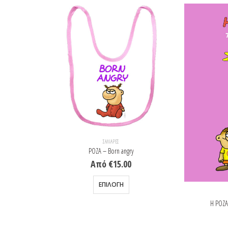
ΣΑΛΙΆΡΕΣ
ΡΟΖΑ – Born angry
Από
€
15.00
Αυτό
ΕΠΙΛΟΓΉ
το
Η ΡΟΖΑ
προϊόν
έχει
)