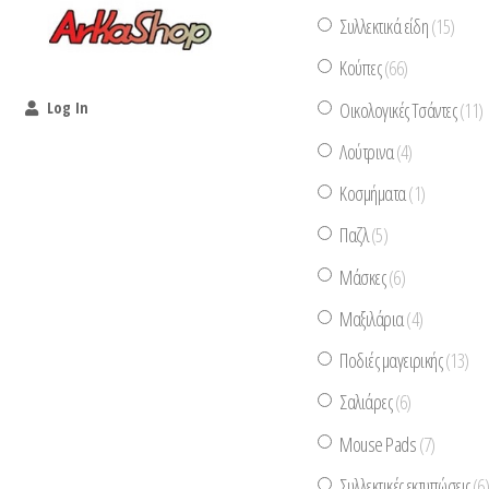
Συλλεκτικά είδη
(15)
Κούπες
(66)
Οικολογικές Τσάντες
(11)
Log In
Λούτρινα
(4)
Κοσμήματα
(1)
Παζλ
(5)
Μάσκες
(6)
Μαξιλάρια
(4)
Ποδιές μαγειρικής
(13)
Σαλιάρες
(6)
Mouse Pads
(7)
Συλλεκτικές εκτυπώσεις
(6