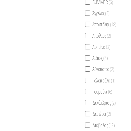
SUMMER
(6)
Άγγελος
(3)
Αποστόλης
(18)
Απρίλιος
(2)
Ασημίνα
(2)
Ατάκες
(4)
Αύγουστος
(2)
Γαλοπούλα
(1)
Γουρούνι
(6)
Δεκέμβριος
(2)
Δευτέρα
(2)
Διάβολος
(12)