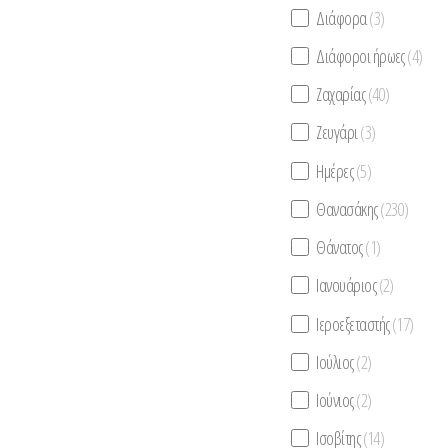
Διάφορα
(3)
Διάφοροι ήρωες
(4)
Ζαχαρίας
(40)
Ζευγάρι
(3)
Ημέρες
(5)
Θανασάκης
(230)
Θάνατος
(1)
Ιανουάριος
(2)
Ιεροεξεταστής
(17)
Ιούλιος
(2)
Ιούνιος
(2)
Ισοβίτης
(14)