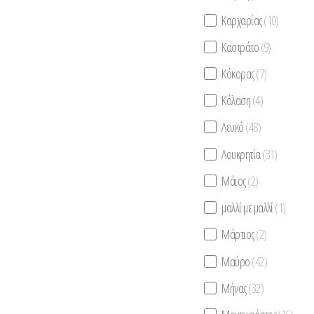
Καρχαρίας
(10)
Καστράτο
(9)
Κόκορας
(7)
Κόλαση
(4)
Λευκό
(48)
Λουκρητία
(31)
Μάιος
(2)
μαλλί με μαλλί
(1)
Μάρτιος
(2)
Μαύρο
(42)
Μήνας
(32)