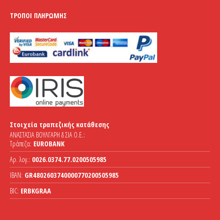
ΤΡΌΠΟΙ ΠΛΗΡΩΜΉΣ
Στοιχεία τραπεζικής κατάθεσης
ΑΝΑΣΤΑΣΙΑ ΒΟΥΛΓΑΡΗ & ΣΙΑ Ο.Ε.:
Τράπεζα:
EUROBANK
Αρ. λογ.:
0026.0374.77.0200505985
IBAN:
GR4802603740000770200505985
BIC:
ERBKGRAA