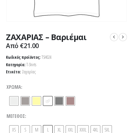
ΖΑΧΑΡΙΑΣ – Βαριέμαι
Από
€
21.00
Κωδικός προϊόντος:
TSH024
Κατηγορία:
T-Shirts
Ετικέτα:
Ζαχαρίας
ΧΡΏΜΑ
ΜΈΓΕΘΟΣ
XS
S
M
L
XL
XXL
XXXL
4XL
5XL