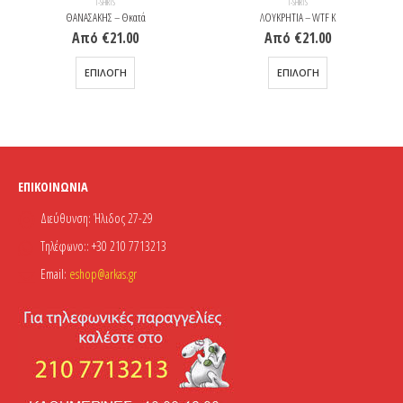
T-SHIRTS
T-SHIRTS
ΘΑΝΑΣΑΚΗΣ – Θκατά
ΛΟΥΚΡΗΤΙΑ – WTF K
Από
€
21.00
Από
€
21.00
Αυτό το προϊόν έχει πολλαπλές παραλλαγές. Οι επιλογές μπορούν να επιλεγούν στη σελίδα του προϊόντος
Αυτό το προϊόν έχει πολλαπλές παραλλαγές. Οι επιλογές μπορούν να επιλεγούν στη σελίδα του προϊόντος
ΕΠΙΛΟΓΉ
ΕΠΙΛΟΓΉ
ΕΠΙΚΟΙΝΩΝΊΑ
Διεύθυνση:
Ήλιδος 27-29
Τηλέφωνο::
+30 210 7713213
Email:
eshop@arkas.gr