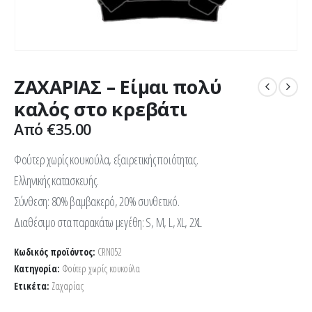
ΖΑΧΑΡΙΑΣ – Είμαι πολύ
καλός στο κρεβάτι
Από
€
35.00
Φούτερ χωρίς κουκούλα, εξαιρετικής ποιότητας.
Ελληνικής κατασκευής.
Σύνθεση: 80% βαμβακερό, 20% συνθετικό.
Διαθέσιμο στα παρακάτω μεγέθη: S, M, L, XL, 2XL
Κωδικός προϊόντος:
CRN052
Κατηγορία:
Φούτερ χωρίς κουκούλα
Ετικέτα:
Ζαχαρίας