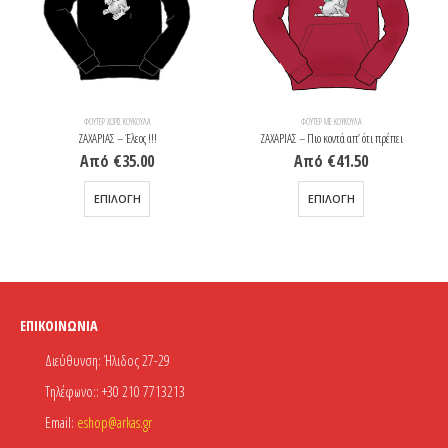
ΦΟΎΤΕΡ ΧΩΡΊΣ ΚΟΥΚΟΎΛΑ
ΦΟΎΤΕΡ ΜΕ ΚΟΥΚΟΎΛΑ
ΖΑΧΑΡΙΑΣ – Έλεος !!!
ΖΑΧΑΡΙΑΣ – Πιο κοντά απ’ ότι πρέπει
Από
€
35.00
Από
€
41.50
Αυτό το προϊόν έχει πολλαπλές παραλλαγές. Οι επιλογές μπορούν να επιλεγούν στη σελίδα του προϊόντος
Αυτό το προϊόν έχει πολλαπλές παραλλαγές. Οι επιλογές μπορούν να επιλεγούν στη σελίδα του προϊόντος
ΕΠΙΛΟΓΉ
ΕΠΙΛΟΓΉ
ΕΠΙΚΟΙΝΩΝΊΑ
Διεύθυνση:
Ήλιδος 27-29
Τηλέφωνο::
+30 210 7713213
Email:
eshop@arkas.gr