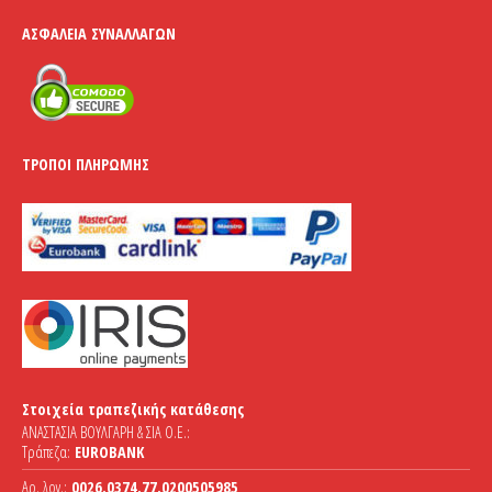
ΑΣΦΆΛΕΙΑ ΣΥΝΑΛΛΑΓΏΝ
ΤΡΌΠΟΙ ΠΛΗΡΩΜΉΣ
Στοιχεία τραπεζικής κατάθεσης
ΑΝΑΣΤΑΣΙΑ ΒΟΥΛΓΑΡΗ & ΣΙΑ Ο.Ε.:
Τράπεζα:
EUROBANK
Αρ. λογ.:
0026.0374.77.0200505985