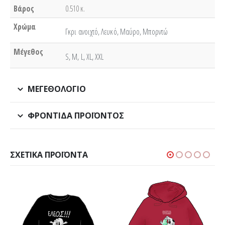
Βάρος
0.510 κ.
Χρώμα
Γκρι ανοιχτό, Λευκό, Μαύρο, Μπορντώ
Μέγεθος
S, M, L, XL, XXL
ΜΕΓΕΘΟΛΌΓΙΟ
ΦΡΟΝΤΊΔΑ ΠΡΟΪΌΝΤΟΣ
ΣΧΕΤΙΚΆ ΠΡΟΪΌΝΤΑ