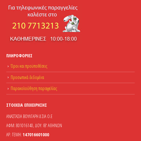
ΠΛΗΡΟΦΟΡΊΕΣ
Όροι και προϋποθέσεις
Προσωπικά δεδομένα
Παρακολούθηση παραγγελίας
ΣΤΟΙΧΕΊΑ ΕΠΙΧΕΊΡΗΣΗΣ
ΑΝΑΣΤΑΣΙΑ ΒΟΥΛΓΑΡΗ & ΣΙΑ Ο.Ε
ΑΦΜ: 801016140, ΔΟΥ: ΙΒ' ΑΘΗΝΩΝ
ΑΡ. ΓΕΜΗ:
147016601000