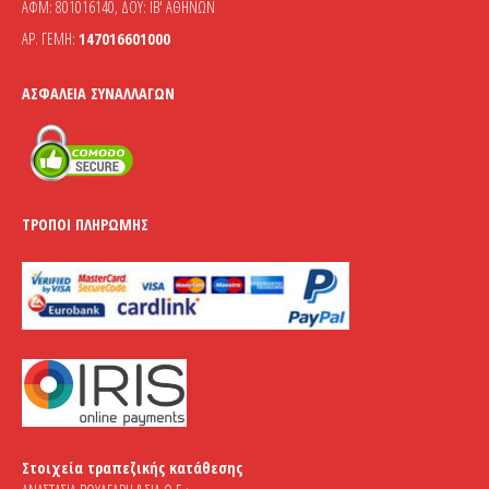
ΑΦΜ: 801016140, ΔΟΥ: ΙΒ' ΑΘΗΝΩΝ
ΑΡ. ΓΕΜΗ:
147016601000
ΑΣΦΆΛΕΙΑ ΣΥΝΑΛΛΑΓΏΝ
ΤΡΌΠΟΙ ΠΛΗΡΩΜΉΣ
Στοιχεία τραπεζικής κατάθεσης