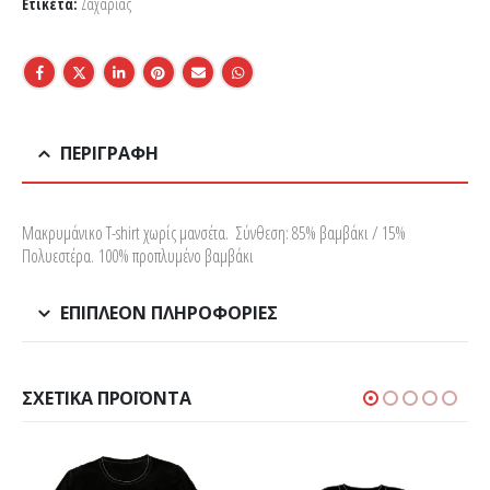
Ετικέτα:
Ζαχαρίας
ΠΕΡΙΓΡΑΦΉ
Μακρυμάνικο T-shirt χωρίς μανσέτα. Σύνθεση: 85% βαμβάκι / 15%
Πολυεστέρα. 100% προπλυμένο βαμβάκι
ΕΠΙΠΛΈΟΝ ΠΛΗΡΟΦΟΡΊΕΣ
ΣΧΕΤΙΚΆ ΠΡΟΪΌΝΤΑ