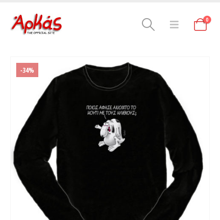
0
-34%