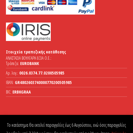
Στοιχεία τραπεζικής κατάθεσης
ΑΝΑΣΤΑΣΙΑ ΒΟΥΛΓΑΡΗ & ΣΙΑ Ο.Ε.:
Τράπεζα:
EUROBANK
Αρ. λογ.:
0026.0374.77.0200505985
IBAN:
GR4802603740000770200505985
BIC:
ERBKGRAA
Το κατάστημα θα εκτελεί παραγγελίες έως 6 Αυγούστου, ενώ όσες παραγγελίες