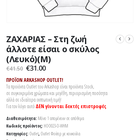
ΖΑΧΑΡΙΑΣ – Στη ζωή
άλλοτε είσαι ο σκύλος
(Λευκό)(M)
Original
Η
€
31.00
€
41.50
price
τρέχουσα
was:
τιμή
ΠΡΟΪΟΝ ARKASHOP OUTLET!
€41.50.
είναι:
Τα προϊόντα Outlet του Arkashop είναι προϊόντα Stock,
€31.00.
σε συγκεκριμένα χρώματα και μεγέθη, περιορισμένη ποσότητα
αλλά σε ιδιαίτερα εκπτωτική τιμή!
Για τον λόγο αυτό
ΔΕΝ γίνονται δεκτές επιστροφές
.
Διαθεσιμότητα:
Μόνο 1 απομένουν σε απόθεμα
Κωδικός προϊόντος:
HOO023-O-WHM
Κατηγορίες:
Outlet
,
Outlet Φούτερ με κουκούλα