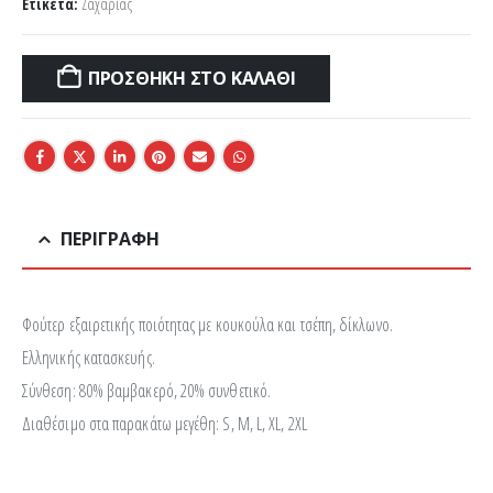
Ετικέτα:
Ζαχαρίας
ΠΡΟΣΘΉΚΗ ΣΤΟ ΚΑΛΆΘΙ
ΠΕΡΙΓΡΑΦΉ
Φούτερ εξαιρετικής ποιότητας με κουκούλα και τσέπη, δίκλωνο.
Ελληνικής κατασκευής.
Σύνθεση: 80% βαμβακερό, 20% συνθετικό.
Διαθέσιμο στα παρακάτω μεγέθη: S, M, L, XL, 2XL