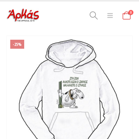
0
-25%