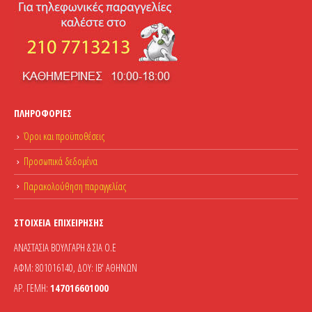
ΠΛΗΡΟΦΟΡΊΕΣ
Όροι και προϋποθέσεις
Προσωπικά δεδομένα
Παρακολούθηση παραγγελίας
ΣΤΟΙΧΕΊΑ ΕΠΙΧΕΊΡΗΣΗΣ
ΑΝΑΣΤΑΣΙΑ ΒΟΥΛΓΑΡΗ & ΣΙΑ Ο.Ε
ΑΦΜ: 801016140, ΔΟΥ: ΙΒ' ΑΘΗΝΩΝ
ΑΡ. ΓΕΜΗ:
147016601000