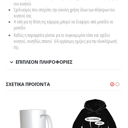
του κινητού
Σχεδιασμός που επιτρέπει την εύκολη χρήση όλων των πλήκτρων του
κινητού σας
Η οπή για τη θέση της κάμερας μπορεί να διαφέρει από μοντέλο σε
μοντέλο
Καθώς η παραγγελία γίνεται για το συγκεκριμένο τύπο και σχέδιο
κινητού, συνηθώς απαιτεί 6-8 εργάσιμες ημέρες για την ολοκλήρωσή
της.
ΕΠΙΠΛΈΟΝ ΠΛΗΡΟΦΟΡΊΕΣ
ΣΧΕΤΙΚΆ ΠΡΟΪΌΝΤΑ