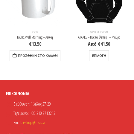
ΚΟΎΠΕΣ
ΦΟΎΤΕΡ ΜΕ ΚΟΥΚΟΎΛΑ
Κούπα Well Morning – Λευκή
ΑΤΑΚΕΣ – Πως τα βλέπεις ; – Μαύρο
€
13.50
Από
€
41.50
Αυτό το προϊόν έχει πολλαπλές παραλλαγές. Οι επιλογές μπορούν να επιλεγούν στη σελίδα του προϊόντος
ΠΡΟΣΘΉΚΗ ΣΤΟ ΚΑΛΆΘΙ
ΕΠΙΛΟΓΉ
ΕΠΙΚΟΙΝΩΝΊΑ
Διεύθυνση:
Ήλιδος 27-29
Τηλέφωνο::
+30 210 7713213
Email:
eshop@arkas.gr