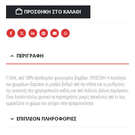
ΠΡΟΣΘΉΚΗ ΣΤΟ ΚΑΛΆΘΙ
ΠΕΡΙΓΡΑΦΉ
T-Shirt, από 100% προπλυμένο φινιρισμένο βαμβάκι. ΠΡΟΣΟΧΗ: Η πιστότητα
των χρωμάτων εξαρτάται σε μεγάλο βαθμό από την οθόνη και τις ρυθμίσεις
της συσκευής που χρησιμοποιείτε καθώς και από πολλούς άλλους παράγοντες.
Είναι λοιπόν τελείως φυσικό να παρατηρήσετε μικρές αποκλίσεις από το πως
εμφανίζεται το χρώμα του ρούχου στην πραγματικότητα.
ΕΠΙΠΛΈΟΝ ΠΛΗΡΟΦΟΡΊΕΣ