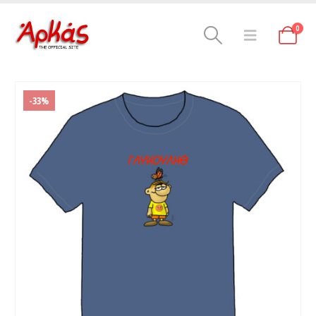
0
-33%