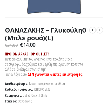
ΘΑΝΑΣΑΚΗΣ – Γλυκούληθ
(Μπλε ρουά)(L)
Original
Η
€
14.00
€
21.00
price
τρέχουσα
was:
τιμή
ΠΡΟΪΟΝ ARKASHOP OUTLET!
€21.00.
είναι:
Τα προϊόντα Outlet του Arkashop είναι προϊόντα Stock,
€14.00.
σε συγκεκριμένα χρώματα και μεγέθη, περιορισμένη ποσότητα
αλλά σε ιδιαίτερα εκπτωτική τιμή!
Για τον λόγο αυτό
ΔΕΝ γίνονται δεκτές επιστροφές
.
Διαθεσιμότητα:
Μόνο 1 απομένουν σε απόθεμα
Κωδικός προϊόντος:
TSH100-O-BLRL
Κατηγορίες:
Outlet
,
Outlet T-Shirts
Ετικέτα:
Θανασάκης