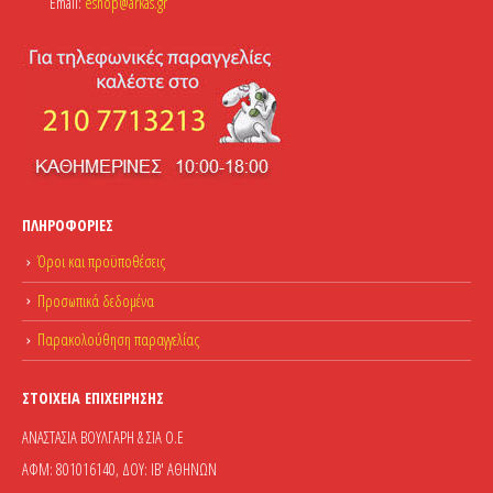
Email:
eshop@arkas.gr
ΠΛΗΡΟΦΟΡΊΕΣ
Όροι και προϋποθέσεις
Προσωπικά δεδομένα
Παρακολούθηση παραγγελίας
ΣΤΟΙΧΕΊΑ ΕΠΙΧΕΊΡΗΣΗΣ
ΑΝΑΣΤΑΣΙΑ ΒΟΥΛΓΑΡΗ & ΣΙΑ Ο.Ε
ΑΦΜ: 801016140, ΔΟΥ: ΙΒ' ΑΘΗΝΩΝ