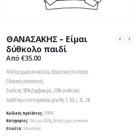
ΘΑΝΑΣΑΚΗΣ – Είμαι
δύθκολο παιδί
Από
€
35.00
Φούτερ χωρίς κουκούλα, εξαιρετικής ποιότητας.
Ελληνικής κατασκευής.
Σύνθεση: 80% βαμβακερό, 20% συνθετικό.
Διαθέσιμο στα παρακάτω μεγέθη: S, M, L, XL, 2XL
Κωδικός προϊόντος:
CRN091
Κατηγορίες:
Ιδέες για ΔΩΡΑ
,
Φούτερ χωρίς κουκούλα
Ετικέτα:
Θανασάκης