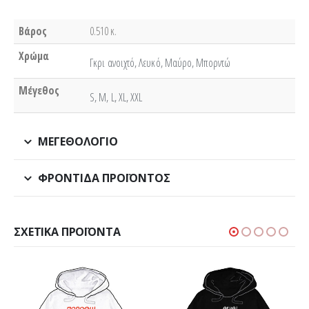
Βάρος
0.510 κ.
Χρώμα
Γκρι ανοιχτό, Λευκό, Μαύρο, Μπορντώ
Μέγεθος
S, M, L, XL, XXL
ΜΕΓΕΘΟΛΌΓΙΟ
ΦΡΟΝΤΊΔΑ ΠΡΟΪΌΝΤΟΣ
ΣΧΕΤΙΚΆ ΠΡΟΪΌΝΤΑ