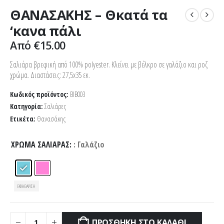
ΘΑΝΑΣΑΚΗΣ – Θκατά τα
‘κανα πάλι
Από
€
15.00
Σαλιάρα βρεφική από 100% polyester. Κλείνει με βέλκρο σε γαλάζιο και ροζ
χρώμα. Διαστάσεις: 27,5x35 εκ.
Κωδικός προϊόντος:
BIB003
Κατηγορία:
Σαλιάρες
Ετικέτα:
Θανασάκης
ΧΡΏΜΑ ΣΑΛΙΆΡΑΣ
: Γαλάζιο
ΕΚΚΑΘΆΡΙΣΗ
ΠΡΟΣΘΉΚΗ ΣΤΟ ΚΑΛΆΘΙ