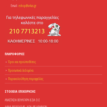
Email:
eshop@arkas.gr
ΠΛΗΡΟΦΟΡΊΕΣ
Όροι και προϋποθέσεις
Προσωπικά δεδομένα
Παρακολούθηση παραγγελίας
ΣΤΟΙΧΕΊΑ ΕΠΙΧΕΊΡΗΣΗΣ
ΑΝΑΣΤΑΣΙΑ ΒΟΥΛΓΑΡΗ & ΣΙΑ Ο.Ε
ΑΦΜ: 801016140, ΔΟΥ: ΙΒ' ΑΘΗΝΩΝ