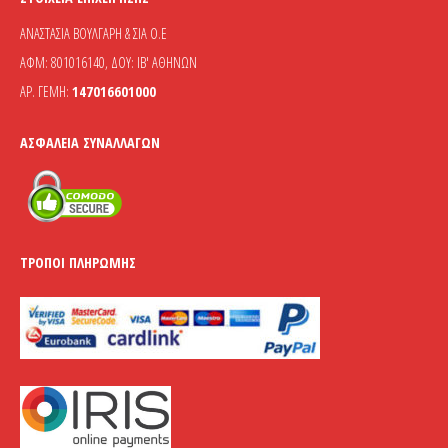
ΑΝΑΣΤΑΣΙΑ ΒΟΥΛΓΑΡΗ & ΣΙΑ Ο.Ε
ΑΦΜ: 801016140, ΔΟΥ: ΙΒ' ΑΘΗΝΩΝ
ΑΡ. ΓΕΜΗ:
147016601000
ΑΣΦΆΛΕΙΑ ΣΥΝΑΛΛΑΓΏΝ
ΤΡΌΠΟΙ ΠΛΗΡΩΜΉΣ