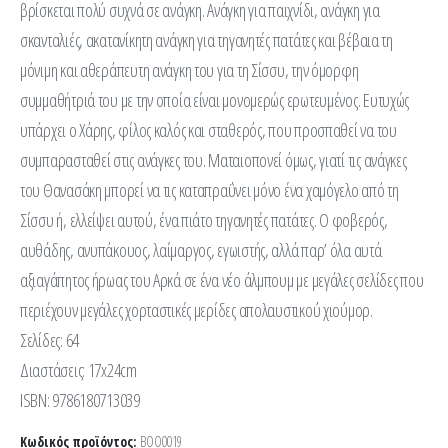
βρίσκεται πολύ συχνά σε ανάγκη. Ανάγκη για παιχνίδι, ανάγκη για
σκανταλιές, ακατανίκητη ανάγκη για τηγανητές πατάτες και βέβαια τη
μόνιμη και αθεράπευτη ανάγκη του για τη Σίσσυ, την όμορφη
συμμαθήτριά του με την οποία είναι μονομερώς ερωτευμένος. Ευτυχώς
υπάρχει ο Χάρης, φίλος καλός και σταθερός, που προσπαθεί να του
συμπαρασταθεί στις ανάγκες του. Ματαιοπονεί όμως, γιατί τις ανάγκες
του Θανασάκη μπορεί να τις καταπραΰνει μόνο ένα χαμόγελο από τη
Σίσσυ ή, ελλείψει αυτού, ένα πιάτο τηγανητές πατάτες. Ο φοβερός,
αυθάδης, ανυπάκουος, λαίμαργος, εγωιστής, αλλά παρ’ όλα αυτά
αξιαγάπητος ήρωας του Αρκά σε ένα νέο άλμπουμ με μεγάλες σελίδες που
περιέχουν μεγάλες χορταστικές μερίδες απολαυστικού χιούμορ.
Σελίδες: 64
Διαστάσεις: 17x24cm
ISBN: 9786180713039
Κωδικός προϊόντος:
ΒΟΟ0019