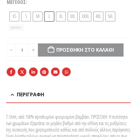
ΜΈΓΕΘΟΣ
XS
S
M
L
XL
XXL
XXXL
4XL
5XL
ΕΚΚΑΘΆΡΙΣΗ
ΠΡΟΣΘΉΚΗ ΣΤΟ ΚΑΛΆΘΙ
ΠΕΡΙΓΡΑΦΉ
T-Shirt, από 100% προπλυμένο φινιρισμένο βαμβάκι. ΠΡΟΣΟΧΗ: Η πιστότητα
των χρωμάτων εξαρτάται σε μεγάλο βαθμό από την οθόνη και τις ρυθμίσεις
της συσκευής που χρησιμοποιείτε καθώς και από πολλούς άλλους παράγοντες.
Είναι λοιπόν τελείως φυσικό να παρατηρήσετε μικρές αποκλίσεις από το πως