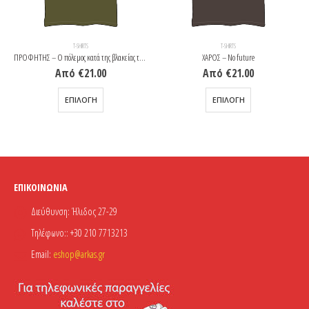
T-SHIRTS
T-SHIRTS
ΠΡΟΦΗΤΗΣ – Ο πόλεμος κατά της βλακείας τελείωσε
ΧΑΡΟΣ – No future
Από
€
21.00
Από
€
21.00
Αυτό το προϊόν έχει πολλαπλές παραλλαγές. Οι επιλογές μπορούν να επιλεγούν στη σελίδα του προϊόντος
Αυτό το προϊόν έχει πολλαπλές παραλλαγές. Οι επιλογές μπορούν να επιλεγούν στη σελίδα του προϊόντος
ΕΠΙΛΟΓΉ
ΕΠΙΛΟΓΉ
ΕΠΙΚΟΙΝΩΝΊΑ
Διεύθυνση:
Ήλιδος 27-29
Τηλέφωνο::
+30 210 7713213
Email:
eshop@arkas.gr