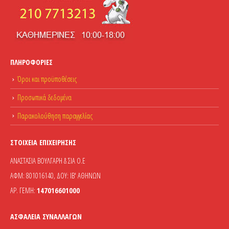
ΠΛΗΡΟΦΟΡΊΕΣ
Όροι και προϋποθέσεις
Προσωπικά δεδομένα
Παρακολούθηση παραγγελίας
ΣΤΟΙΧΕΊΑ ΕΠΙΧΕΊΡΗΣΗΣ
ΑΝΑΣΤΑΣΙΑ ΒΟΥΛΓΑΡΗ & ΣΙΑ Ο.Ε
ΑΦΜ: 801016140, ΔΟΥ: ΙΒ' ΑΘΗΝΩΝ
ΑΡ. ΓΕΜΗ:
147016601000
ΑΣΦΆΛΕΙΑ ΣΥΝΑΛΛΑΓΏΝ