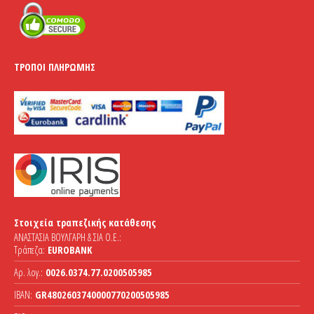
ΤΡΌΠΟΙ ΠΛΗΡΩΜΉΣ
Στοιχεία τραπεζικής κατάθεσης
ΑΝΑΣΤΑΣΙΑ ΒΟΥΛΓΑΡΗ & ΣΙΑ Ο.Ε.:
Τράπεζα:
EUROBANK
Αρ. λογ.:
0026.0374.77.0200505985
IBAN:
GR4802603740000770200505985