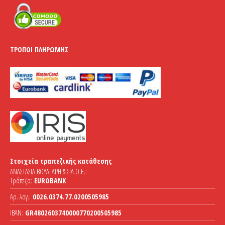
ΤΡΌΠΟΙ ΠΛΗΡΩΜΉΣ
Στοιχεία τραπεζικής κατάθεσης
ΑΝΑΣΤΑΣΙΑ ΒΟΥΛΓΑΡΗ & ΣΙΑ Ο.Ε.:
Τράπεζα:
EUROBANK
Αρ. λογ.:
0026.0374.77.0200505985
IBAN:
GR4802603740000770200505985