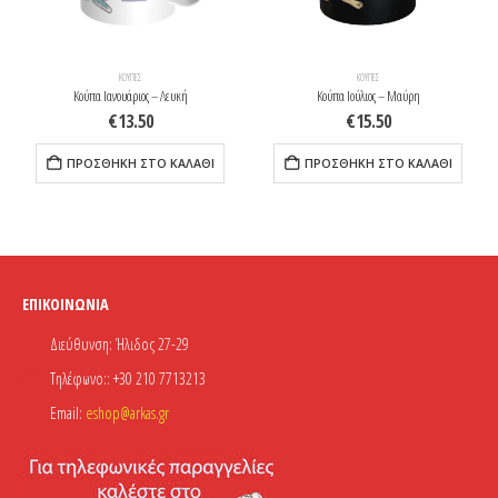
ΚΟΎΠΕΣ
ΚΟΎΠΕΣ
Κούπα Ιανουάριος – Λευκή
Κούπα Ιούλιος – Μαύρη
€
13.50
€
15.50
ΠΡΟΣΘΉΚΗ ΣΤΟ ΚΑΛΆΘΙ
ΠΡΟΣΘΉΚΗ ΣΤΟ ΚΑΛΆΘΙ
ΕΠΙΚΟΙΝΩΝΊΑ
Διεύθυνση:
Ήλιδος 27-29
Τηλέφωνο::
+30 210 7713213
Email:
eshop@arkas.gr