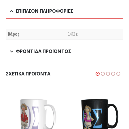
ΕΠΙΠΛΈΟΝ ΠΛΗΡΟΦΟΡΊΕΣ
Βάρος
0.412 κ.
ΦΡΟΝΤΊΔΑ ΠΡΟΪΌΝΤΟΣ
ΣΧΕΤΙΚΆ ΠΡΟΪΌΝΤΑ