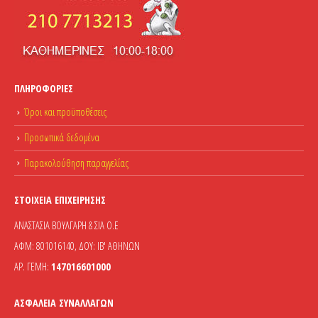
ΠΛΗΡΟΦΟΡΊΕΣ
Όροι και προϋποθέσεις
Προσωπικά δεδομένα
Παρακολούθηση παραγγελίας
ΣΤΟΙΧΕΊΑ ΕΠΙΧΕΊΡΗΣΗΣ
ΑΝΑΣΤΑΣΙΑ ΒΟΥΛΓΑΡΗ & ΣΙΑ Ο.Ε
ΑΦΜ: 801016140, ΔΟΥ: ΙΒ' ΑΘΗΝΩΝ
ΑΡ. ΓΕΜΗ:
147016601000
ΑΣΦΆΛΕΙΑ ΣΥΝΑΛΛΑΓΏΝ