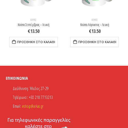
ΚΟΎΠΕΣ
ΚΟΎΠΕΣ
Κούπα Σεπτέμβριος – Λευκή
Κούπα Αύγουστος – Λευκή
€
13.50
€
13.50
ΠΡΟΣΘΉΚΗ ΣΤΟ ΚΑΛΆΘΙ
ΠΡΟΣΘΉΚΗ ΣΤΟ ΚΑΛΆΘΙ
ΕΠΙΚΟΙΝΩΝΊΑ
Διεύθυνση:
Ήλιδος 27-29
Τηλέφωνο::
+30 210 7713213
Email:
eshop@arkas.gr