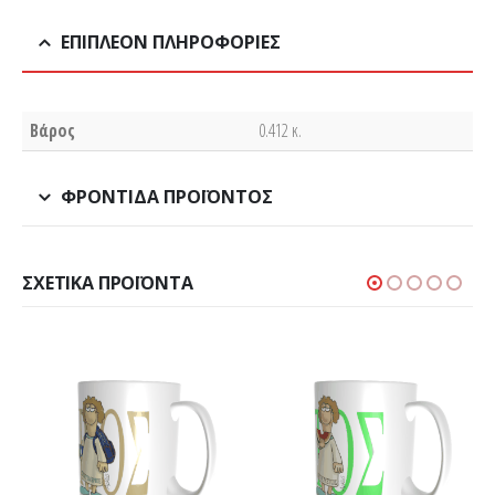
ΕΠΙΠΛΈΟΝ ΠΛΗΡΟΦΟΡΊΕΣ
Βάρος
0.412 κ.
ΦΡΟΝΤΊΔΑ ΠΡΟΪΌΝΤΟΣ
ΣΧΕΤΙΚΆ ΠΡΟΪΌΝΤΑ