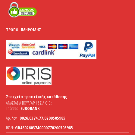
ΤΡΌΠΟΙ ΠΛΗΡΩΜΉΣ
Στοιχεία τραπεζικής κατάθεσης
ΑΝΑΣΤΑΣΙΑ ΒΟΥΛΓΑΡΗ & ΣΙΑ Ο.Ε.:
Τράπεζα:
EUROBANK
Αρ. λογ.:
0026.0374.77.0200505985
IBAN:
GR4802603740000770200505985