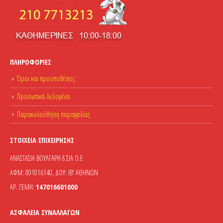
ΠΛΗΡΟΦΟΡΊΕΣ
Όροι και προϋποθέσεις
Προσωπικά δεδομένα
Παρακολούθηση παραγγελίας
ΣΤΟΙΧΕΊΑ ΕΠΙΧΕΊΡΗΣΗΣ
ΑΝΑΣΤΑΣΙΑ ΒΟΥΛΓΑΡΗ & ΣΙΑ Ο.Ε
ΑΦΜ: 801016140, ΔΟΥ: ΙΒ' ΑΘΗΝΩΝ
ΑΡ. ΓΕΜΗ:
147016601000
ΑΣΦΆΛΕΙΑ ΣΥΝΑΛΛΑΓΏΝ