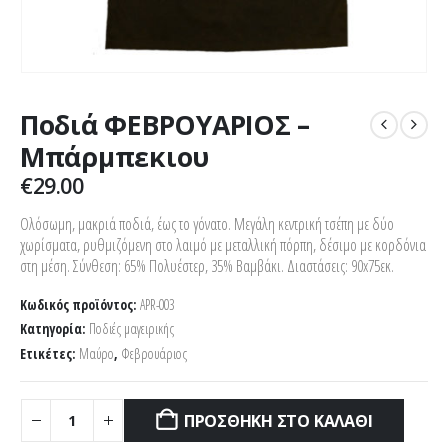
Ποδιά ΦΕΒΡΟΥΑΡΙΟΣ –
Μπάρμπεκιου
€
29.00
Ολόσωμη, μακριά ποδιά, έως το γόνατο. Μεγάλη κεντρική τσέπη με δύο
χωρίσματα, ρυθμιζόμενη στο λαιμό με μεταλλική πόρπη, δέσιμο με κορδόνια
στη μέση. Σύνθεση: 65% Πολυέστερ, 35% Βαμβάκι. Διαστάσεις: 90x75εκ.
Κωδικός προϊόντος:
APR-003
Κατηγορία:
Ποδιές μαγειρικής
Ετικέτες:
Μαύρο
,
Φεβρουάριος
ΠΡΟΣΘΉΚΗ ΣΤΟ ΚΑΛΆΘΙ