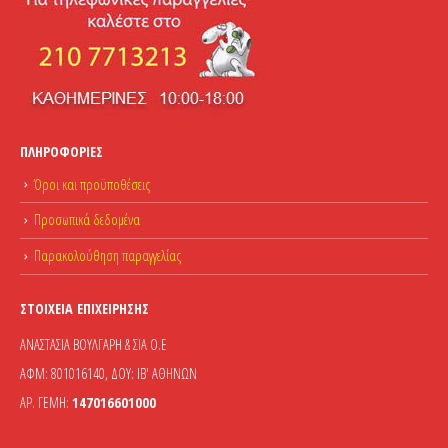
ΠΛΗΡΟΦΟΡΊΕΣ
Όροι και προϋποθέσεις
Προσωπικά δεδομένα
Παρακολούθηση παραγγελίας
ΣΤΟΙΧΕΊΑ ΕΠΙΧΕΊΡΗΣΗΣ
ΑΝΑΣΤΑΣΙΑ ΒΟΥΛΓΑΡΗ & ΣΙΑ Ο.Ε
ΑΦΜ: 801016140, ΔΟΥ: ΙΒ' ΑΘΗΝΩΝ
ΑΡ. ΓΕΜΗ:
147016601000