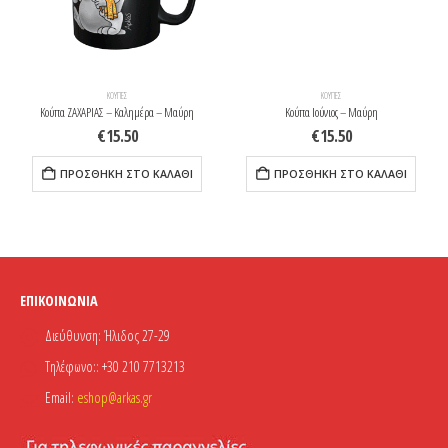
ΚΟΎΠΕΣ
ΚΟΎΠΕΣ
Κούπα ΖΑΧΑΡΙΑΣ – Καλημέρα – Μαύρη
Κούπα Ιούνιος – Μαύρη
€
15.50
€
15.50
ΠΡΟΣΘΉΚΗ ΣΤΟ ΚΑΛΆΘΙ
ΠΡΟΣΘΉΚΗ ΣΤΟ ΚΑΛΆΘΙ
ΕΠΙΚΟΙΝΩΝΊΑ
Διεύθυνση:
Ήλιδος 27-29
Τηλέφωνο::
+30 210 7713213
Email:
eshop@arkas.gr