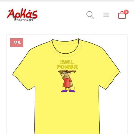
0
-33%