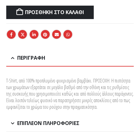
ΠΡΟΣΘΉΚΗ ΣΤΟ ΚΑΛΆΘΙ
ΠΕΡΙΓΡΑΦΉ
T-Shirt, από 100% προπλυμένο φινιρισμένο βαμβάκι. ΠΡΟΣΟΧΗ: Η πιστότητα
των χρωμάτων εξαρτάται σε μεγάλο βαθμό από την οθόνη και τις ρυθμίσεις
της συσκευής που χρησιμοποιείτε καθώς και από πολλούς άλλους παράγοντες.
Είναι λοιπόν τελείως φυσικό να παρατηρήσετε μικρές αποκλίσεις από το πως
εμφανίζεται το χρώμα του ρούχου στην πραγματικότητα.
ΕΠΙΠΛΈΟΝ ΠΛΗΡΟΦΟΡΊΕΣ