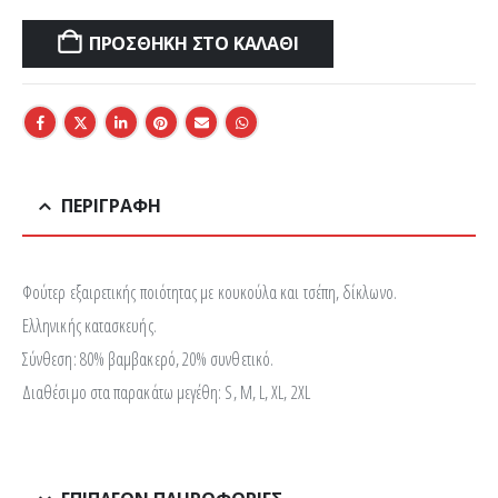
ΠΡΟΣΘΉΚΗ ΣΤΟ ΚΑΛΆΘΙ
ΠΕΡΙΓΡΑΦΉ
Φούτερ εξαιρετικής ποιότητας με κουκούλα και τσέπη, δίκλωνο.
Ελληνικής κατασκευής.
Σύνθεση: 80% βαμβακερό, 20% συνθετικό.
Διαθέσιμο στα παρακάτω μεγέθη: S, M, L, XL, 2XL