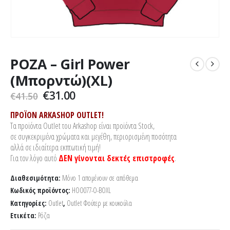
ΡΟΖΑ – Girl Power
(Μπορντώ)(XL)
Original
Η
€
31.00
€
41.50
price
τρέχουσα
was:
τιμή
ΠΡΟΪΟΝ ARKASHOP OUTLET!
€41.50.
είναι:
Τα προϊόντα Outlet του Arkashop είναι προϊόντα Stock,
€31.00.
σε συγκεκριμένα χρώματα και μεγέθη, περιορισμένη ποσότητα
αλλά σε ιδιαίτερα εκπτωτική τιμή!
Για τον λόγο αυτό
ΔΕΝ γίνονται δεκτές επιστροφές
.
Διαθεσιμότητα:
Μόνο 1 απομένουν σε απόθεμα
Κωδικός προϊόντος:
HOO077-O-BOXL
Κατηγορίες:
Outlet
,
Outlet Φούτερ με κουκούλα
Ετικέτα:
Ρόζα