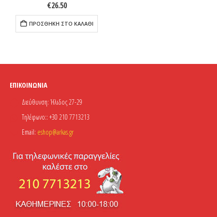
€
26.50
ΠΡΟΣΘΉΚΗ ΣΤΟ ΚΑΛΆΘΙ
ΕΠΙΚΟΙΝΩΝΊΑ
Διεύθυνση:
Ήλιδος 27-29
Τηλέφωνο::
+30 210 7713213
Email:
eshop@arkas.gr