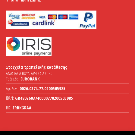
Στοιχεία τραπεζικής κατάθεσης
ΑΝΑΣΤΑΣΙΑ ΒΟΥΛΓΑΡΗ & ΣΙΑ Ο.Ε.:
Τράπεζα:
EUROBANK
Αρ. λογ.:
0026.0374.77.0200505985
IBAN:
GR4802603740000770200505985
BIC:
ERBKGRAA