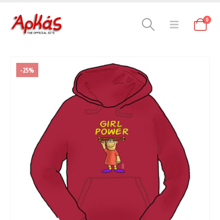
0
-25%