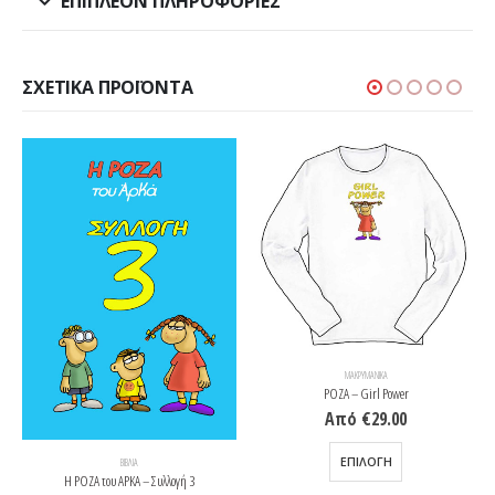
ΕΠΙΠΛΈΟΝ ΠΛΗΡΟΦΟΡΊΕΣ
ΣΧΕΤΙΚΆ ΠΡΟΪΌΝΤΑ
ΜΑΚΡΥΜΆΝΙΚΑ
ΡΟΖΑ – Girl Power
Από
€
29.00
Αυτό το προϊόν έχει πολλαπλές παραλλαγές. Οι επιλογές μπορούν να επιλεγούν στη σελίδα του προϊόντος
ΕΠΙΛΟΓΉ
ΒΙΒΛΊΑ
Η ΡΟΖΑ του ΑΡΚΑ – Συλλογή 3