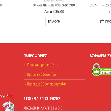
ΦΟΎΤΕΡ ΧΩΡΊΣ ΚΟΥΚΟΎΛΑ
O
!!
ΘΑΝΑΣΑΚΗΣ – Δεν θέλω οικειότητεθ!
Από
€
35.00
€
λαπλές παραλλαγές. Οι επιλογές μπορούν να επιλεγούν στη σελίδα του προϊόντος
Αυτό το προϊόν έχει πολλαπλές παραλλαγές. Οι επιλογές μπορούν να επιλεγούν στη σελίδα του προϊόντος
ΕΠΙΛΟΓΉ
ΠΡΟ
ΠΛΗΡΟΦΟΡΊΕΣ
ΑΣΦΆΛΕΙΑ Σ
Όροι και προϋποθέσεις
Προσωπικά δεδομένα
Παρακολούθηση παραγγελίας
ΣΤΟΙΧΕΊΑ ΕΠΙΧΕΊΡΗΣΗΣ
ΑΝΑΣΤΑΣΙΑ ΒΟΥΛΓΑΡΗ & ΣΙΑ Ο.Ε