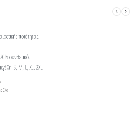
αιρετικής ποιότητας.
20% συνθετικό.
έθη: S, M, L, XL, 2XL
5
κούλα