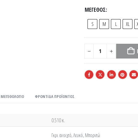
ΜΈΓΕΘΟΣ
S
M
L
XL
ΜΕΓΕΘΟΛΌΓΙΟ
ΦΡΟΝΤΊΔΑ ΠΡΟΪΌΝΤΟΣ
0.510 κ.
Γκρι ανοιχτό, Λευκό, Μπορντώ