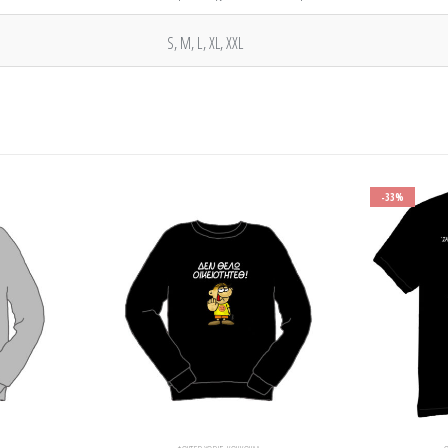
S, M, L, XL, XXL
-33%