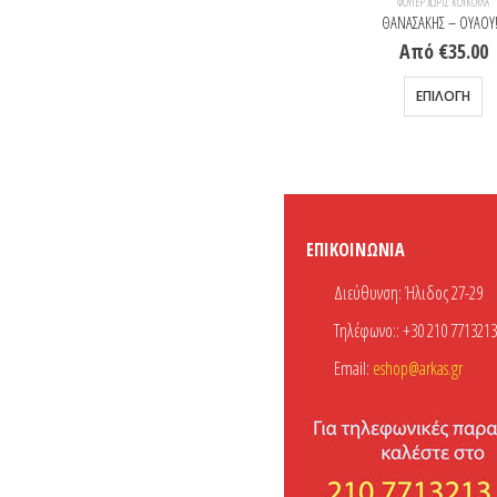
ΦΟΎΤΕΡ ΧΩΡΊΣ ΚΟΥΚΟΎΛΑ
ΦΟΎΤΕΡ ΧΩΡΊΣ ΚΟΥΚΟΎΛΑ
ΣΠΟΥΡΓΙΤΙ – Σαν βγεις στον πηγαιμό για την Ιθάκη
ΘΑΝΑΣΑΚΗΣ – ΟΥΑΟΥ!
Από
€
35.00
Από
€
35.00
Αυτό το προϊόν έχει πολλαπλές παραλλαγές. Οι επιλογές μπορούν να επιλεγούν στη σελίδα του προϊόντος
Αυτό το προϊόν έχει πολ
ΕΠΙΛΟΓΉ
ΕΠΙΛΟΓΉ
ΕΠΙΚΟΙΝΩΝΊΑ
Διεύθυνση:
Ήλιδος 27-29
Τηλέφωνο::
+30 210 7713213
Email:
eshop@arkas.gr