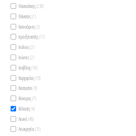
Θανασάκης
(230)
Θάνατος
(1)
Ιανουάριος
(2)
Ιεροεξεταστής
(17)
Ιούλιος
(2)
Ιούνιος
(2)
Ισοβίτης
(14)
Καρχαρίας
(10)
Καστράτο
(9)
Κόκορας
(7)
Κόλαση
(4)
Λευκό
(48)
Λουκρητία
(31)