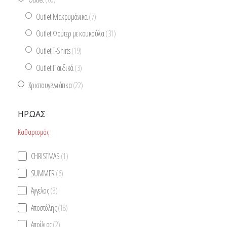
Outlet Μακρυμάνικα
(7)
Outlet Φούτερ με κουκούλα
(31)
Outlet T-Shirts
(19)
Outlet Παιδικά
(3)
Χριστουγεννιάτικα
(22)
ΉΡΩΑΣ
Καθαρισμός
CHRISTMAS
(1)
SUMMER
(6)
Άγγελος
(3)
Αποστόλης
(18)
Απρίλιος
(2)