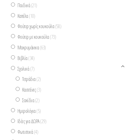
Παιδικά
(21)
Καπέλα
(10)
Φούτερ χωρίς κουκούλα
(58)
Φούτερ με κουκούλα
(73)
Μακρυμάνικα
(63)
Βιβλία
(34)
Σχολικά
(7)
Τετράδια
(2)
Κασετίνες
(3)
Σακίδια
(2)
Ημερολόγια
(5)
Ιδέες για ΔΩΡΑ
(29)
Φωτιστικά
(4)