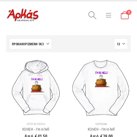
0
ΦΟΎΤΕΡ ΜΕ ΚΟΥΚΟΎΛΑ
ΜΑΚΡΥΜΆΝΙΚΑ
ΚΟΛΑΣΗ – I’m in hell
ΚΟΛΑΣΗ – I’m in hell
Από
€
41.50
Από
€
29.00