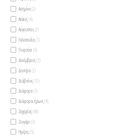
Ασημίνα
(2)
Ατάκες
(4)
Αύγουστος
(2)
Γαλοπούλα
(1)
Γουρούνι
(6)
Δεκέμβριος
(2)
Δευτέρα
(2)
Διάβολος
(12)
Διάφορα
(3)
Διάφοροι ήρωες
(4)
Ζαχαρίας
(40)
Ζευγάρι
(3)
Ημέρες
(5)