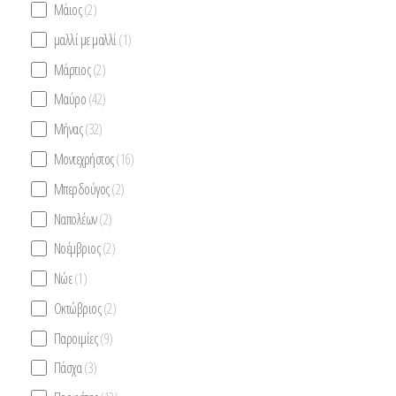
Μάιος
(2)
μαλλί με μαλλί
(1)
Μάρτιος
(2)
Μαύρο
(42)
Μήνας
(32)
Μοντεχρήστος
(16)
Μπερδούγος
(2)
Ναπολέων
(2)
Νοέμβριος
(2)
Νώε
(1)
Οκτώβριος
(2)
Παροιμίες
(9)
Πάσχα
(3)