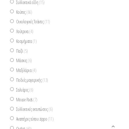
Συλλεκτικά είδη
(15)
Κούπες
(66)
Οικολογικές Τσάντες
(11)
Λούτρινα
(4)
Κοσμήματα
(1)
Παζλ
(5)
Μάσκες
(6)
Μαξιλάρια
(4)
Ποδιές μαγειρικής
(13)
Σαλιάρες
(6)
Mouse Pads
(7)
Συλλεκτικές εκτυπώσεις
(6)
Αναπτήρες τύπου zippo
(11)
Outlet
(60)