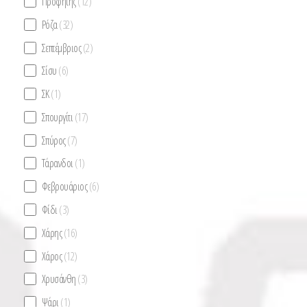
Προφήτης
(12)
Ρόζα
(32)
Σεπτέμβριος
(2)
Σίσυ
(6)
ΣΚ
(1)
Σπουργίτι
(17)
Σπύρος
(7)
Τάρανδοι
(1)
Φεβρουάριος
(6)
Φίδι
(3)
Χάρης
(16)
Χάρος
(12)
Χρυσάνθη
(3)
Ψάρι
(1)