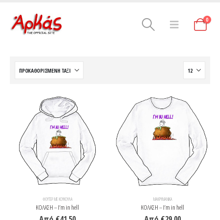
0
ΦΟΎΤΕΡ ΜΕ ΚΟΥΚΟΎΛΑ
ΜΑΚΡΥΜΆΝΙΚΑ
ΚΟΛΑΣΗ – I’m in hell
ΚΟΛΑΣΗ – I’m in hell
Από
€
41.50
Από
€
29.00